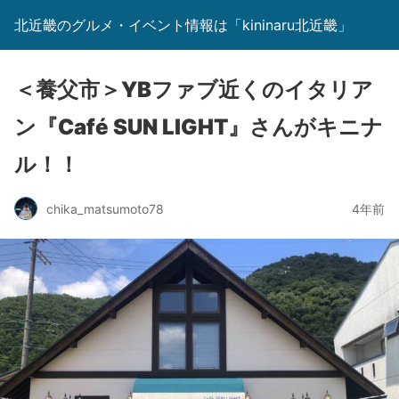
北近畿のグルメ・イベント情報は「kininaru北近畿」
＜養父市＞YBファブ近くのイタリア
ン『Café SUN LIGHT』さんがキニナ
ル！！
chika_matsumoto78
4年前