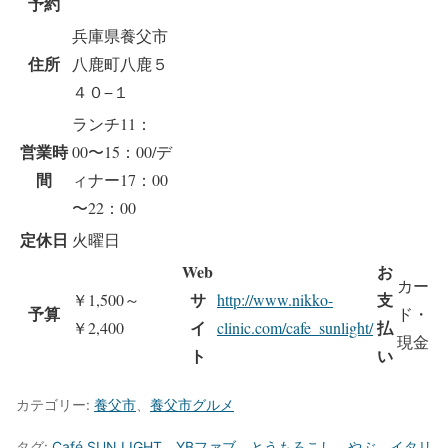
予約
兵庫県養父市
住所
八鹿町八鹿５
４０−１
ランチ11：
営業時
00〜15：00/デ
間
ィナー17：00
〜22：00
定休日
火曜日
Web
お
カー
サ
支
￥1,500～
http://www.nikko-
予算
ド・
イ
払
￥2,400
clinic.com/cafe_sunlight/
現金
ト
い
カテゴリー:
養父市
、
養父市グルメ
タグ:
Café SUN LIGHT
、
YBファブ
、
とうもろこし
、
やぶ
、
イタリ