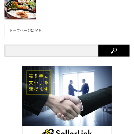
トップページに戻る