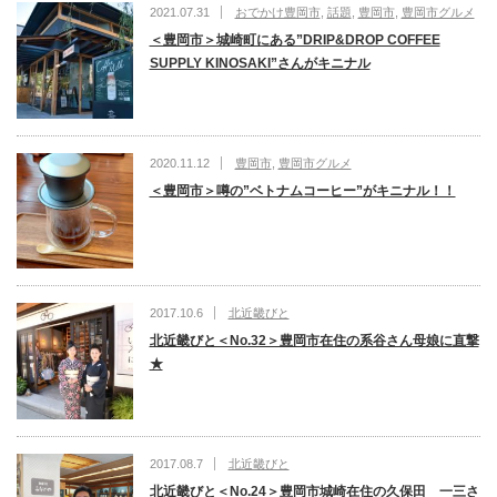
2021.07.31
おでかけ豊岡市
,
話題
,
豊岡市
,
豊岡市グルメ
＜豊岡市＞城崎町にある”DRIP&DROP COFFEE
SUPPLY KINOSAKI”さんがキニナル
2020.11.12
豊岡市
,
豊岡市グルメ
＜豊岡市＞噂の”ベトナムコーヒー”がキニナル！！
2017.10.6
北近畿びと
北近畿びと＜No.32＞豊岡市在住の系谷さん母娘に直撃
★
2017.08.7
北近畿びと
北近畿びと＜No.24＞豊岡市城崎在住の久保田 一三さ