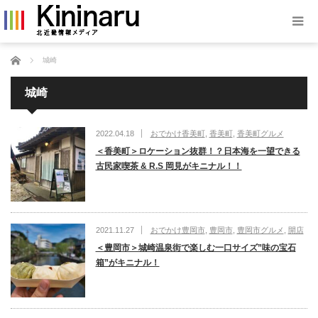
ホーム
城崎
城崎
2022.04.18
おでかけ香美町
,
香美町
,
香美町グルメ
＜香美町＞ロケーション抜群！？日本海を一望できる
古民家喫茶 & R.S 岡見がキニナル！！
2021.11.27
おでかけ豊岡市
,
豊岡市
,
豊岡市グルメ
,
開店
＜豊岡市＞城崎温泉街で楽しむ一口サイズ”味の宝石
箱”がキニナル！