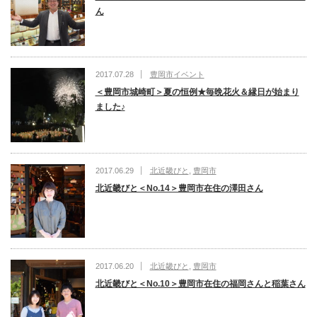
ん
2017.07.28
豊岡市イベント
＜豊岡市城崎町＞夏の恒例★毎晩花火＆縁日が始まり
ました♪
2017.06.29
北近畿びと
,
豊岡市
北近畿びと＜No.14＞豊岡市在住の澤田さん
2017.06.20
北近畿びと
,
豊岡市
北近畿びと＜No.10＞豊岡市在住の福岡さんと稲葉さん