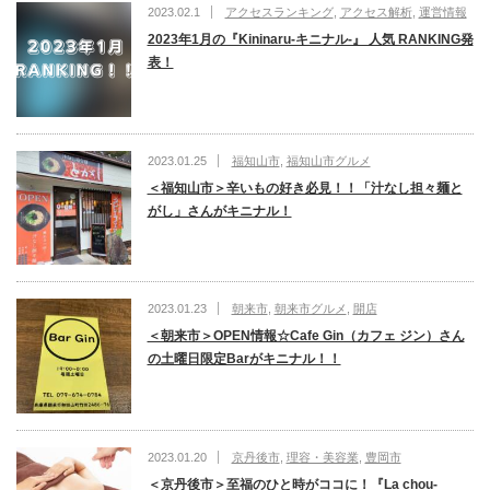
2023.02.1
アクセスランキング
,
アクセス解析
,
運営情報
2023年1月の『Kininaru-キニナル-』 人気 RANKING発
表！
2023.01.25
福知山市
,
福知山市グルメ
＜福知山市＞辛いもの好き必見！！「汁なし担々麺と
がし」さんがキニナル！
2023.01.23
朝来市
,
朝来市グルメ
,
開店
＜朝来市＞OPEN情報☆Cafe Gin（カフェ ジン）さん
の土曜日限定Barがキニナル！！
2023.01.20
京丹後市
,
理容・美容業
,
豊岡市
＜京丹後市＞至福のひと時がココに！『La chou-