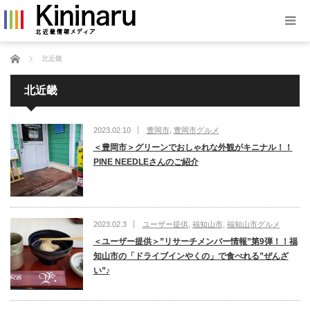
ホーム
北近畿
北近畿
2023.02.10
豊岡市
,
豊岡市グルメ
＜豊岡市＞グリーンでおしゃれな外観がキニナル！！
PINE NEEDLEさんのご紹介
2023.02.3
ユーザー提供
,
福知山市
,
福知山市グルメ
＜ユーザー提供＞”リサーチメンバー情報”第9弾！！福
知山市の「ドライブインやくの」で食べれる”ぜんざ
い”♪