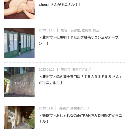
chou』さんがキニナル！！
2023.01.16
理容・美容業
,
豊岡市
,
開店
＜豊岡市＞但馬初！？セルフ脱毛サロン店がオープ
ン！！
2023.01.13
豊岡市
,
豊岡市グルメ
＜豊岡市＞焼き菓子専門店「ＴＲＡＮＳＦＥＲ さん」
がキニナル！！
2023.01.9
舞鶴市
,
舞鶴市グルメ
＜舞鶴市＞おしゃれなCafe”KAN’MA DINING”がキニ
ナル！！