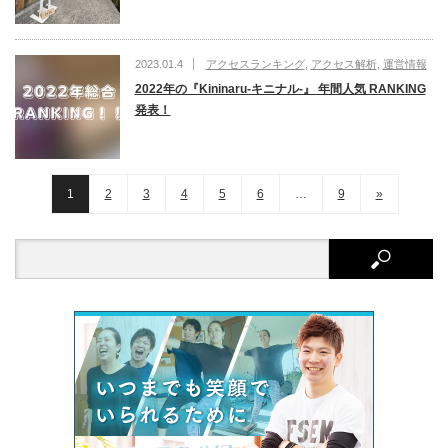
2023.01.4
アクセスランキング
,
アクセス解析
,
運営情報
2022年の『Kininaru-キニナル-』 年間人気 RANKING
発表！
1
2
3
4
5
6
…
9
»