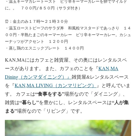
・温玉キーマカレートースト　ピリ辛キーマーカレーを卵でマイルド
に。。　７００円/８５０円（サラダ付き）

⏰：金土のみ
１７時
〜２１時３０分
・温玉ローストビーフのサラダ丼　和風粒マスタードであっさり　１４
００円
・半熟たまごのキーマーカレー　ピリ辛キーマーカレー。カシュ
ーナッツがアクセント　１２００円

・蒸し鶏のエスニックプレート　１４００円
KAN,MAにはカフェと雑貨屋、その奥にはレンタルスペ
ースがあります。 また、カフェのことを『
KAN,MA
Dining（カンマダイニング）』
雑貨屋&レンタルスペース
を『
KAN,MA LIVING（カンマリビング）
』と呼んでいま
“食事をする”
す。 カフェは
場所なので「ダイニング」、
“暮らし”
“人が集
雑貨は
を豊かにし、レンタルスペースは
まる”
場所なので「リビング」です。