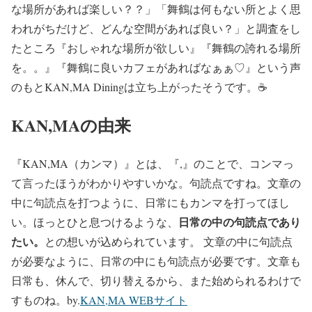
な場所があれば楽しい？？」「舞鶴は何もない所とよく思
われがちだけど、どんな空間があれば良い？」と調査をし
たところ『おしゃれな場所が欲しい』『舞鶴の誇れる場所
を。。』『舞鶴に良いカフェがあればなぁぁ♡』という声
のもとKAN,MA Diningは立ち上がったそうです。☕️
KAN,MAの由来
『KAN,MA（カンマ）』とは、『,』のことで、コンマっ
て言ったほうがわかりやすいかな。句読点ですね。文章の
中に句読点を打つように、日常にもカンマを打ってほし
日常の中の句読点であり
い。ほっとひと息つけるような、
たい。
との想いが込められています。 文章の中に句読点
が必要なように、日常の中にも句読点が必要です。文章も
日常も、休んで、切り替えるから、また始められるわけで
すものね。by.
KAN,MA WEBサイト