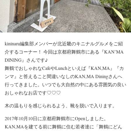
kininaru編集部メンバーが北近畿のキニナルグルメをご紹
介するコーナー！ 今回は京都府舞鶴市にある『KAN’MA
DINING』さんです♪
舞鶴でおしゃれなCafeやLunchといえば『KAN,MA』『カ
ンマ』と答えること間違いなしのKAN,MA Diningさんへ
行ってきました。いつでも大自然の中にある雰囲気の良い
おしゃれなお店です♡♡♡
木の温もりを感じられるよう、靴を脱いで入ります。
2017年10月10日に京都府舞鶴市にOpenしました。
KAN,MAを建てる前に舞鶴に住む若者達に「舞鶴にどん