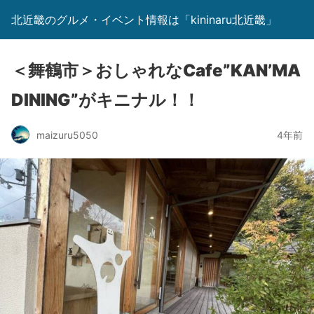
北近畿のグルメ・イベント情報は「kininaru北近畿」
＜舞鶴市＞おしゃれなCafe”KAN’MA
DINING”がキニナル！！
maizuru5050
4年前