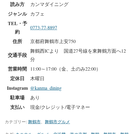
読み方
カンマダイニング
ジャンル
カフェ
TEL・予
0773-77-8897
約
住所
京都府舞鶴市上安750
舞鶴西ICより 国道27号線を東舞鶴方面へ12
交通手段
分
営業時間
11:00～17:00（金、土のみ22:00）
定休日
木曜日
Instagram
@kanma_dining
駐車場
あり
支払い
現金/クレジット/電子マネー
カテゴリー:
舞鶴市
、
舞鶴市グルメ