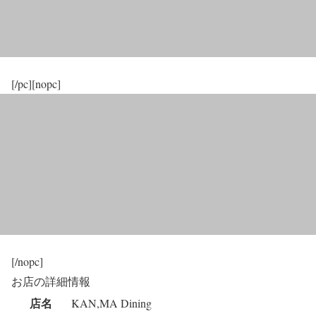
[/pc][nopc]
[/nopc]
お店の詳細情報
店名
KAN,MA Dining