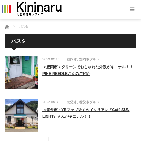
ホーム
パスタ
パスタ
2023.02.10
豊岡市
,
豊岡市グルメ
＜豊岡市＞グリーンでおしゃれな外観がキニナル！！
PINE NEEDLEさんのご紹介
2022.08.30
養父市
,
養父市グルメ
＜養父市＞YBファブ近くのイタリアン『Café SUN
LIGHT』さんがキニナル！！