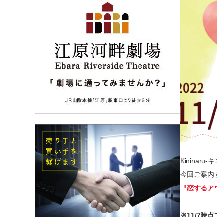
Kinina
今回ご案内
『恋するア
※11/7時