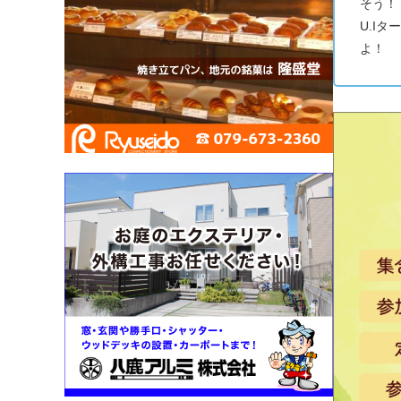
そう！
U.I
よ！