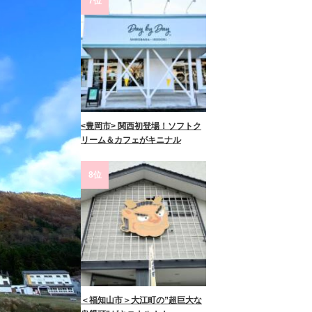
7位
<豊岡市> 関西初登場！ソフトク
リーム＆カフェがキニナル
8位
＜福知山市＞大江町の”超巨大な