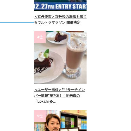
＜京丹後市＞京丹後の海風を感じ
るウルトラマラソン 開催決定
4位
＜ユーザー提供＞”リサーチメン
バー情報”第7弾！！朝来市の
「Lokahi �…
5位