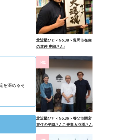
北近畿びと＜No.38＞豊岡市在住
の道仲 史郎さん♪
6位
流を深めるそ
北近畿びと＜No.36＞養父市関宮
在住の平岡さんご夫妻＆羽渕さん