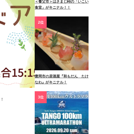
＜養父市＞はさまじ峠の「いこい
食堂」がキニナル！！
2位
豊岡市の居酒屋『和もだん たけ
なわ』がキニナル！
3位
ー！