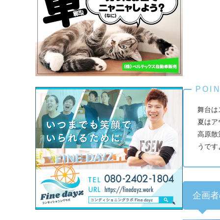
舞台は
夏はア
高原散
うです
企画者