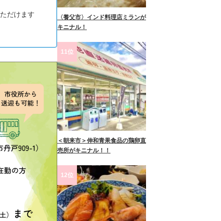
いただけます
〈養父市〉インド料理店ミランが
キニナル！
11位
＜朝来市＞伸和青果食品の鶏卵直
売所がキニナル！！
12位