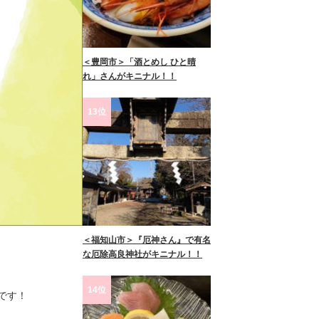
＜豊岡市＞「酒とめし ひと晴
れ」さんがキニナル！！
13位
＜福知山市＞『厄神さん』で有名
な厄除高良神社がキニナル！！
14位
です！