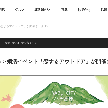
閉店
グルメ
北近畿びと
特典
おでかけ
話題
恋するアウトドア」が開催されます♪
話題
,
養父市
,
養父市イベント
市＞婚活イベント「恋するアウトドア」が開催