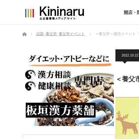
開店・
ホーム
話題
,
養父市
,
養父市イベント
＜養父市＞婚活イベント「
2022.10.22
＜養父