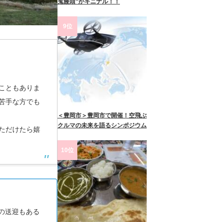
鬼饅頭”がキニナル！！
9位
こともありま
苦手な方でも
＜豊岡市＞豊岡市で開催！空飛ぶ
クルマの未来を語るシンポジウム
ただけたら嬉
10位
の送迎もある