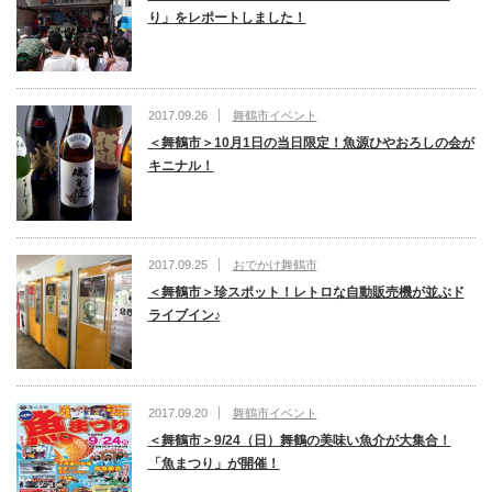
り」をレポートしました！
2017.09.26
舞鶴市イベント
＜舞鶴市＞10月1日の当日限定！魚源ひやおろしの会が
キニナル！
2017.09.25
おでかけ舞鶴市
＜舞鶴市＞珍スポット！レトロな自動販売機が並ぶド
ライブイン♪
2017.09.20
舞鶴市イベント
＜舞鶴市＞9/24（日）舞鶴の美味い魚介が大集合！
「魚まつり」が開催！