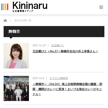
ホーム
過去の記事一覧
舞鶴市
2017.11.14
北近畿びと
北近畿びと＜No.37＞舞鶴市在住の井上幸葉さん！
2017.11.6
おでかけ舞鶴市
＜舞鶴市＞（Vol.3/3）海上自衛隊舞鶴在籍の艦艇・部
隊・機関がカレーに変身！まいづる海自カレーがキニ
ナル！