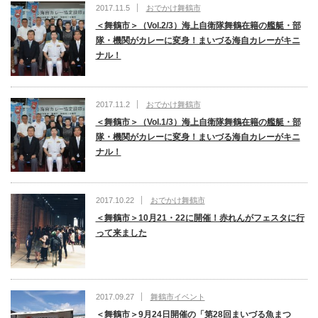
2017.11.5
おでかけ舞鶴市
＜舞鶴市＞（Vol.2/3）海上自衛隊舞鶴在籍の艦艇・部
隊・機関がカレーに変身！まいづる海自カレーがキニ
ナル！
2017.11.2
おでかけ舞鶴市
＜舞鶴市＞（Vol.1/3）海上自衛隊舞鶴在籍の艦艇・部
隊・機関がカレーに変身！まいづる海自カレーがキニ
ナル！
2017.10.22
おでかけ舞鶴市
＜舞鶴市＞10月21・22に開催！赤れんがフェスタに行
って来ました
2017.09.27
舞鶴市イベント
＜舞鶴市＞9月24日開催の「第28回まいづる魚まつ