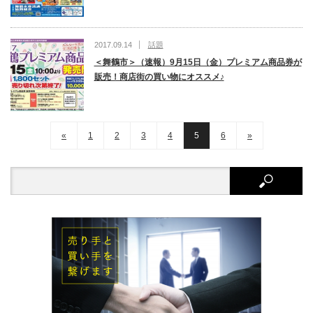
2017.09.14
話題
＜舞鶴市＞（速報）9月15日（金）プレミアム商品券が
販売！商店街の買い物にオススメ♪
«
1
2
3
4
5
6
»