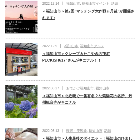
2022.12.14
福知山市
,
福知山市イベント
,
話題
＜福知山市＞第2回”マッチング大作戦㏌丹後”が開催さ
れます♪
2022.12.9
福知山市
,
福知山市グルメ
＜福知山市＞クレープ＆たこやきの”BIT
PECKISH617”さんがキニナル！！
2022.06.27
おでかけ福知山市
,
福知山市
＜福知山市＞北近畿で一番有名？な紫陽花の名所、丹
州観音寺がキニナル
2022.05.13
理容・美容業
,
福知山市
,
話題
＜福知山市＞人生最後のダイエット！福知山のひまし