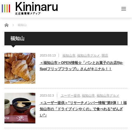
ホーム
福知山
福知山
2023.03.13
福知山市
,
福知山市グルメ
,
開店
＜福知山市＞OPEN情報☆「パンとお菓子のお店flip-
flap(フリップフラップ)」さんがキニナル！！
2023.02.3
ユーザー提供
,
福知山市
,
福知山市グルメ
＜ユーザー提供＞”リサーチメンバー情報”第9弾！！福
知山市の「ドライブインやくの」で食べれる”ぜんざ
い”♪