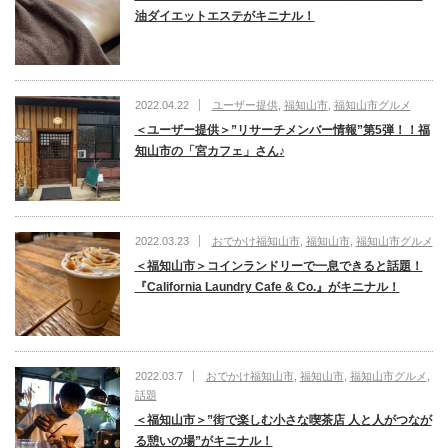
油ダイエットエステがキニナル！
2022.04.22
ユーザー提供
,
福知山市
,
福知山市グルメ
＜ユーザー提供＞”リサーチメンバー情報”第5弾！！福
知山市の「宮カフェ」さん♪
2022.03.23
おでかけ福知山市
,
福知山市
,
福知山市グルメ
＜福知山市＞コインランドリーで一息できると話題！
『California Laundry Cafe & Co.』がキニナル！
2022.03.7
おでかけ福知山市
,
福知山市
,
福知山市グルメ
,
話題
＜福知山市＞”街で楽しむ小さな喫茶店 人と人がつなが
る憩いの場”がキニナル！