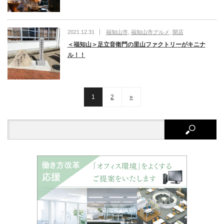
2021.12.31
福知山市
,
福知山市グルメ
,
開店
＜福知山＞足立音衛門の里山ファクトリーがキニナ
ル！！
1
2
»