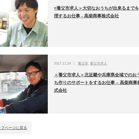
<養父市求人＞大切なおうちが出来るまで
理するお仕事 - 高柴商事株式会社
2017.11.24
養父市
,
養父市求人
＜養父市求人＞北近畿や兵庫県全域でのお
ち作りのサポートをするお仕事 – 高柴商事
式会社
ップページに戻る