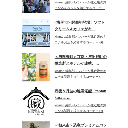
kininaru編集部メンバーが北近畿の気
になるイベントを紹介するコーナー
♪…
<豊岡市> 関西初登場！ソフト
クリーム＆カフェがキ…
kininaru編集部メンバーが北近畿のキ
ニナルお店を紹介するコーナー♪先
日…
＜与謝野町＞京都・与謝野町の
醸造所とホテルが連携、…
kininaru編集部メンバーが北近畿のキ
ニナル話題を提供するコーナー♪…
丹後＆丹波の地酒堪能「tantan
kura ar…
kininaru編集部メンバーが北近畿の気
になる話題を提供するコーナー♪今
回…
＜朝来市＞恐竜プレミアムパッ