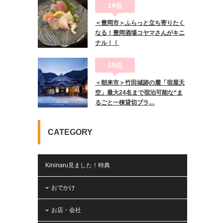
14位
＜豊岡市＞ふらっと立ち寄りたく
なる！豊岡酒場コヤマさんがキニ
ナル！！
15位
＜朝来市＞竹田城跡の麓「宿屋天
空」最大24名まで宿泊可能な“ま
るごと一棟貸切プラ…
CATEGORY
Kininaru見ました！特典
おでかけ
お店・会社