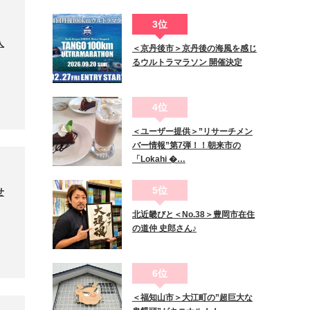
3位
人
＜京丹後市＞京丹後の海風を感じ
るウルトラマラソン 開催決定
4位
＜ユーザー提供＞”リサーチメン
バー情報”第7弾！！朝来市の
「Lokahi �…
5位
せ
北近畿びと＜No.38＞豊岡市在住
の道仲 史郎さん♪
6位
＜福知山市＞大江町の”超巨大な