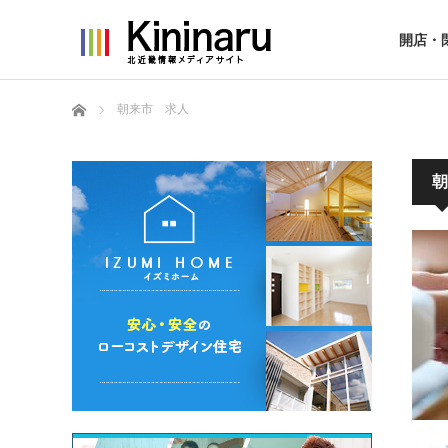
開店・
ホーム
朝来市 求人
朝