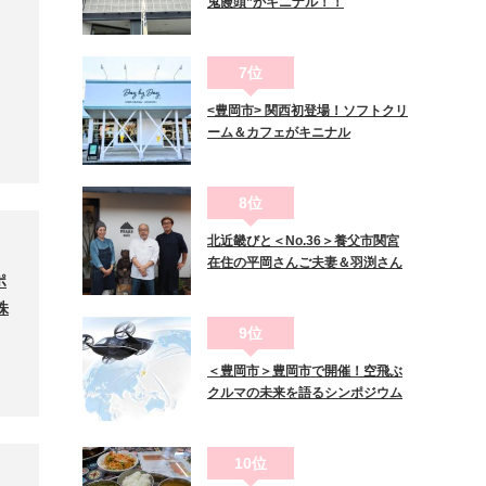
鬼饅頭”がキニナル！！
7位
<豊岡市> 関西初登場！ソフトクリ
ーム＆カフェがキニナル
8位
北近畿びと＜No.36＞養父市関宮
在住の平岡さんご夫妻＆羽渕さん
ポ
株
9位
＜豊岡市＞豊岡市で開催！空飛ぶ
クルマの未来を語るシンポジウム
10位