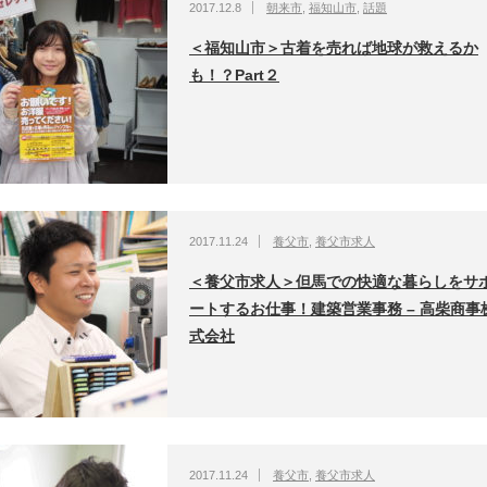
2017.12.8
朝来市
,
福知山市
,
話題
＜福知山市＞古着を売れば地球が救えるか
も！？Part２
2017.11.24
養父市
,
養父市求人
＜養父市求人＞但馬での快適な暮らしをサ
ートするお仕事！建築営業事務 – 高柴商事
式会社
2017.11.24
養父市
,
養父市求人