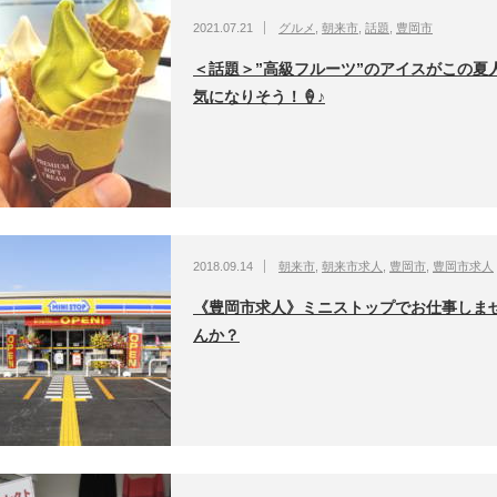
2021.07.21
グルメ
,
朝来市
,
話題
,
豊岡市
＜話題＞”高級フルーツ”のアイスがこの夏
気になりそう！🍦♪
2018.09.14
朝来市
,
朝来市求人
,
豊岡市
,
豊岡市求人
《豊岡市求人》ミニストップでお仕事しま
んか？