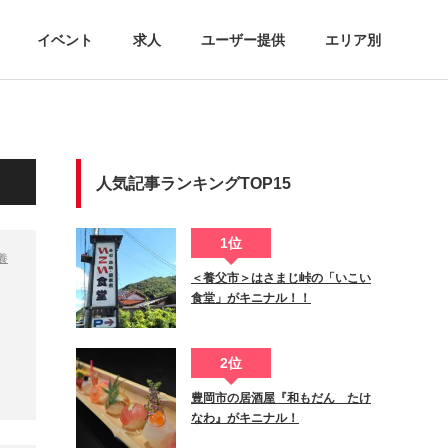
イベント
求人
ユーザー提供
エリア別
人気記事ランキングTOP15
1位
養
＜養父市＞はさまじ峠の「いこい
食堂」がキニナル！！
2位
豊岡市の居酒屋『和もだん たけ
なわ』がキニナル！