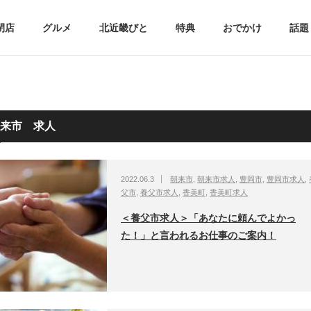
閉店
グルメ
北近畿びと
特典
おでかけ
話題
来市 求人
2022.06.3
朝来市
,
朝来市求人
,
豊岡市
,
豊岡市求人
,
父市
,
養父市求人
,
香美町
,
香美町求人
＜養父市求人＞「あなたに頼んでよかっ
た！」と言われるお仕事のご案内！