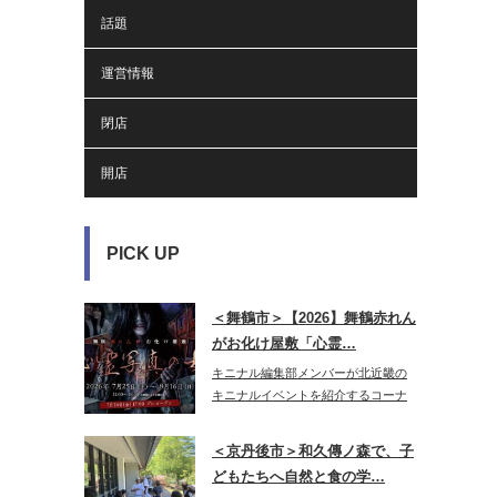
話題
運営情報
閉店
開店
PICK UP
＜舞鶴市＞【2026】舞鶴赤れん
がお化け屋敷「心霊…
キニナル編集部メンバーが北近畿の
キニナルイベントを紹介するコーナ
ー♪今年…
＜京丹後市＞和久傳ノ森で、子
どもたちへ自然と食の学…