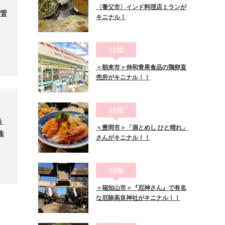
〈養父市〉インド料理店ミランが
を管
キニナル！
11位
＜朝来市＞伸和青果食品の鶏卵直
売所がキニナル！！
12位
う
＜豊岡市＞「酒とめし ひと晴れ」
株
さんがキニナル！！
13位
＜福知山市＞『厄神さん』で有名
な厄除高良神社がキニナル！！