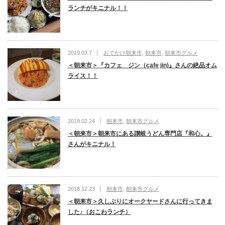
ランチがキニナル！！
2019.03.7
おでかけ朝来市
,
朝来市
,
朝来市グルメ
＜朝来市＞『カフェ ジン（cafe jin)』さんの絶品オム
ライス！！
2019.02.24
朝来市
,
朝来市グルメ
＜朝来市＞朝来市にある讃岐うどん専門店『和心。』
さんがキニナル！
2018.12.23
朝来市
,
朝来市グルメ
＜朝来市＞久しぶりにオークヤードさんに行ってきま
した♪（おこわランチ）