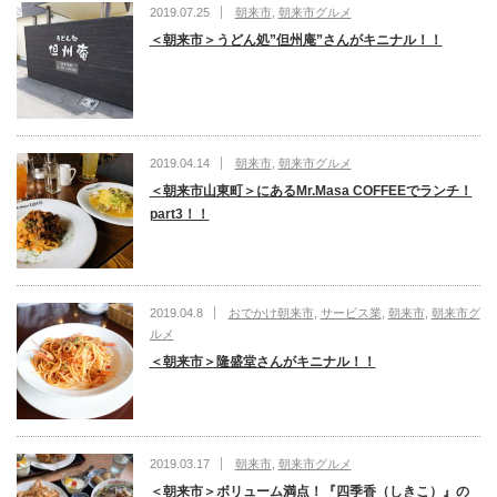
2019.07.25
朝来市
,
朝来市グルメ
＜朝来市＞うどん処”但州庵”さんがキニナル！！
2019.04.14
朝来市
,
朝来市グルメ
＜朝来市山東町＞にあるMr.Masa COFFEEでランチ！
part3！！
2019.04.8
おでかけ朝来市
,
サービス業
,
朝来市
,
朝来市グ
ルメ
＜朝来市＞隆盛堂さんがキニナル！！
2019.03.17
朝来市
,
朝来市グルメ
＜朝来市＞ボリューム満点！『四季香（しきこ）』の