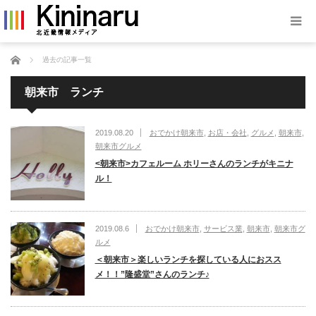
ホーム
過去の記事一覧
朝来市 ランチ
2019.08.20
おでかけ朝来市
,
お店・会社
,
グルメ
,
朝来市
,
朝来市グルメ
<朝来市>カフェルーム ホリーさんのランチがキニナ
ル！
2019.08.6
おでかけ朝来市
,
サービス業
,
朝来市
,
朝来市グ
ルメ
＜朝来市＞楽しいランチを探している人におスス
メ！！”隆盛堂”さんのランチ♪