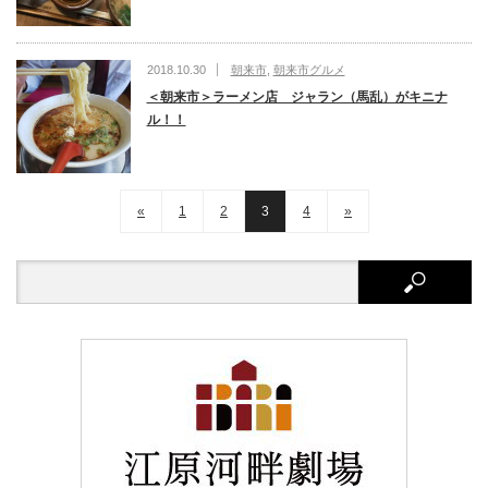
2018.10.30
朝来市
,
朝来市グルメ
＜朝来市＞ラーメン店 ジャラン（馬乱）がキニナ
ル！！
«
1
2
3
4
»