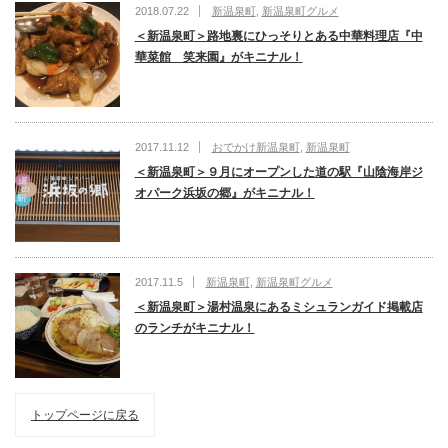
2018.07.22
新温泉町
,
新温泉町グルメ
＜新温泉町＞路地裏にひっそりとある中華料理店『中
華菜館 笑来園』がキニナル！
2017.11.12
おでかけ新温泉町
,
新温泉町
＜新温泉町＞９月にオープンした道の駅『山陰海岸ジ
オパーク浜坂の郷』がキニナル！
2017.11.5
新温泉町
,
新温泉町グルメ
＜新温泉町＞湯村温泉にあるミシュランガイド掲載店
のランチがキニナル！
トップページに戻る