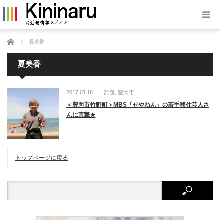
ホーム
夏美香
夏美香
2017.08.18
話題
,
豊岡市
＜豊岡市竹野町＞MBS「せやねん」の若手移住芸人さ
んに直撃★
トップページに戻る