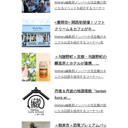
kininaru編集部メンバーが北近畿の気
になるイベントを紹介するコーナー
♪…
<豊岡市> 関西初登場！ソフト
クリーム＆カフェがキ…
kininaru編集部メンバーが北近畿のキ
ニナルお店を紹介するコーナー♪先
日…
＜与謝野町＞京都・与謝野町の
醸造所とホテルが連携、…
kininaru編集部メンバーが北近畿のキ
ニナル話題を提供するコーナー♪…
丹後＆丹波の地酒堪能「tantan
kura ar…
kininaru編集部メンバーが北近畿の気
になる話題を提供するコーナー♪今
回…
＜朝来市＞恐竜プレミアムパッ