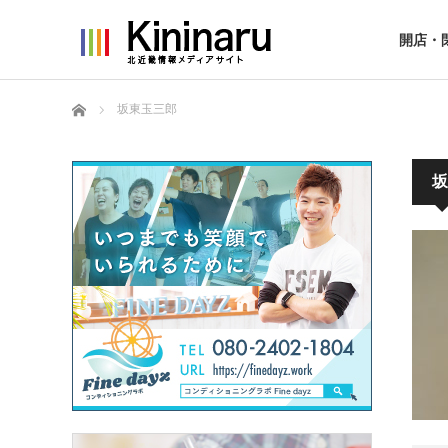
開店・
ホーム
坂東玉三郎
坂