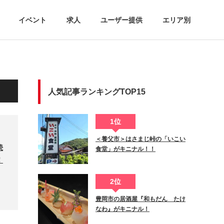
イベント
求人
ユーザー提供
エリア別
人気記事ランキングTOP15
1位
＜養父市＞はさまじ峠の「いこい
続
食堂」がキニナル！！
！
2位
豊岡市の居酒屋『和もだん たけ
なわ』がキニナル！