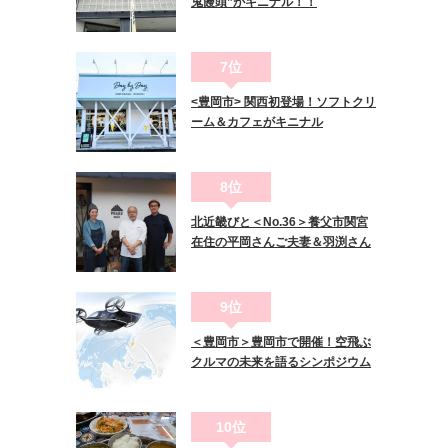
鬼饅頭”がキニナル！！
7位
<豊岡市> 関西初登場！ソフトクリ
ーム＆カフェがキニナル
8位
北近畿びと＜No.36＞養父市関宮
在住の平岡さんご夫妻＆羽渕さん
9位
＜豊岡市＞豊岡市で開催！空飛ぶ
クルマの未来を語るシンポジウム
10位