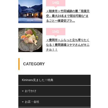
14位
＜朝来市＞竹田城跡の麓「宿屋天
空」最大24名まで宿泊可能な“ま
るごと一棟貸切プラ…
15位
＜豊岡市＞ふらっと立ち寄りたく
なる！豊岡酒場コヤマさんがキニ
ナル！！
CATEGORY
Kininaru見ました！特典
おでかけ
お店・会社