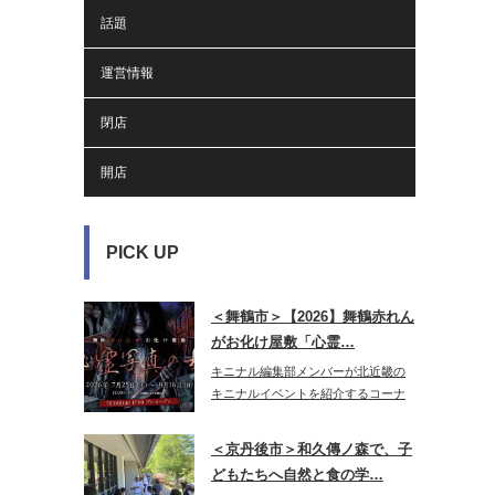
話題
運営情報
閉店
開店
PICK UP
＜舞鶴市＞【2026】舞鶴赤れん
がお化け屋敷「心霊…
キニナル編集部メンバーが北近畿の
キニナルイベントを紹介するコーナ
ー♪今年…
＜京丹後市＞和久傳ノ森で、子
どもたちへ自然と食の学…