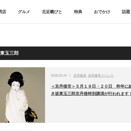
閉店
グルメ
北近畿びと
特典
おでかけ
話題
東玉三郎
2018.02.24
京丹後市
,
京丹後市イベント
＜京丹後市＞５月１９日・２０日 昨年に
き坂東玉三郎京丹後特別講演が行われます