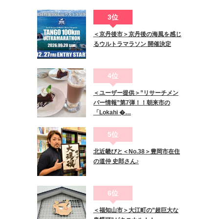
3位
＜京丹後市＞京丹後の海風を感じ
るウルトラマラソン 開催決定
4位
＜ユーザー提供＞”リサーチメン
バー情報”第7弾！！朝来市の
「Lokahi �…
5位
北近畿びと＜No.38＞豊岡市在住
の道仲 史郎さん♪
6位
＜福知山市＞大江町の”超巨大な