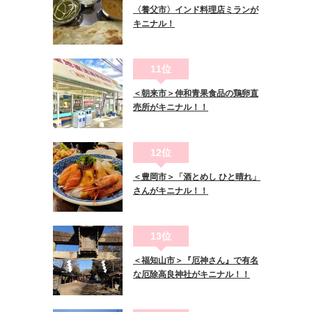
〈養父市〉インド料理店ミランが
キニナル！
11位
＜朝来市＞伸和青果食品の鶏卵直
売所がキニナル！！
12位
＜豊岡市＞「酒とめし ひと晴れ」
さんがキニナル！！
13位
＜福知山市＞『厄神さん』で有名
な厄除高良神社がキニナル！！