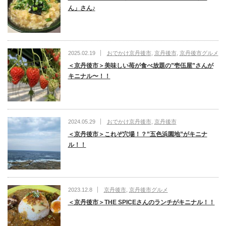
ん」さん♪
2025.02.19
おでかけ京丹後市
,
京丹後市
,
京丹後市グルメ
＜京丹後市＞美味しい苺が食べ放題の”壱伍屋”さんが
キニナル〜！！
2024.05.29
おでかけ京丹後市
,
京丹後市
＜京丹後市＞これぞ穴場！？”五色浜園地”がキニナ
ル！！
2023.12.8
京丹後市
,
京丹後市グルメ
＜京丹後市＞THE SPICEさんのランチがキニナル！！