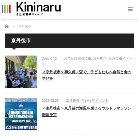
ホーム
京丹後市
京丹後市
2026.07.2
おでかけ京丹後市
,
京丹後市
,
京丹後市イベン
ト
＜京丹後市＞和久傳ノ森で、子どもたちへ自然と食の
学びを
2026.02.25
京丹後市
,
京丹後市イベント
＜京丹後市＞京丹後の海風を感じるウルトラマラソン
開催決定