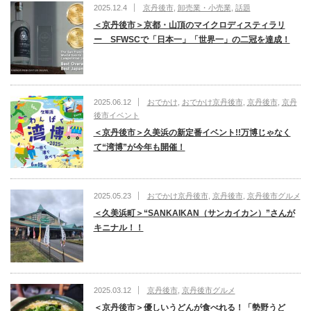
2025.12.4
京丹後市
,
卸売業・小売業
,
話題
＜京丹後市＞京都・山頂のマイクロディスティラリ
ー SFWSCで「日本一」「世界一」の二冠を達成！
2025.06.12
おでかけ
,
おでかけ京丹後市
,
京丹後市
,
京丹
後市イベント
＜京丹後市＞久美浜の新定番イベント!!万博じゃなく
て“湾博”が今年も開催！
2025.05.23
おでかけ京丹後市
,
京丹後市
,
京丹後市グルメ
＜久美浜町＞“SANKAIKAN（サンカイカン）”さんが
キニナル！！
2025.03.12
京丹後市
,
京丹後市グルメ
＜京丹後市＞優しいうどんが食べれる！「勢野うど