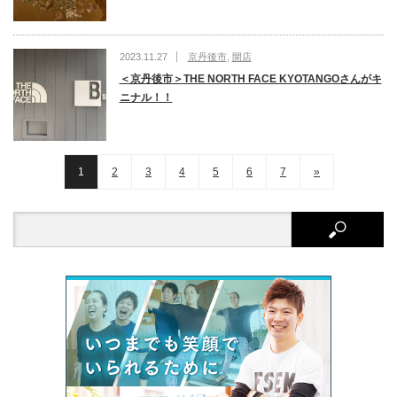
2023.11.27
京丹後市
,
開店
＜京丹後市＞THE NORTH FACE KYOTANGOさんがキ
ニナル！！
1
2
3
4
5
6
7
»