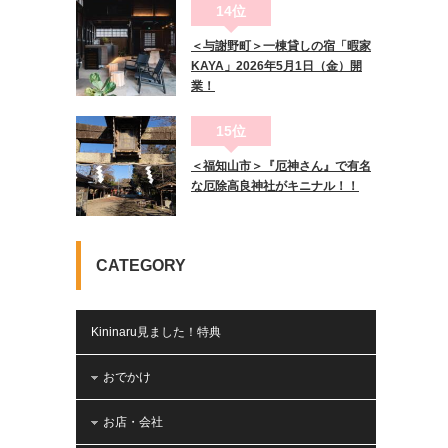
14位
＜与謝野町＞一棟貸しの宿「暇家
KAYA」2026年5月1日（金）開
業！
15位
＜福知山市＞『厄神さん』で有名
な厄除高良神社がキニナル！！
CATEGORY
Kininaru見ました！特典
おでかけ
お店・会社