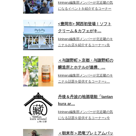
kininaru編集部メンバーが北近畿の気
になるイベントを紹介するコーナー
♪…
<豊岡市> 関西初登場！ソフト
クリーム＆カフェがキ…
kininaru編集部メンバーが北近畿のキ
ニナルお店を紹介するコーナー♪先
日…
＜与謝野町＞京都・与謝野町の
醸造所とホテルが連携、…
kininaru編集部メンバーが北近畿のキ
ニナル話題を提供するコーナー♪…
丹後＆丹波の地酒堪能「tantan
kura ar…
kininaru編集部メンバーが北近畿の気
になる話題を提供するコーナー♪今
回…
＜朝来市＞恐竜プレミアムパッ