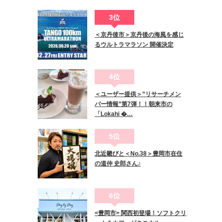
3位
＜京丹後市＞京丹後の海風を感じ
るウルトラマラソン 開催決定
4位
＜ユーザー提供＞”リサーチメン
バー情報”第7弾！！朝来市の
「Lokahi �…
5位
北近畿びと＜No.38＞豊岡市在住
の道仲 史郎さん♪
6位
<豊岡市> 関西初登場！ソフトクリ