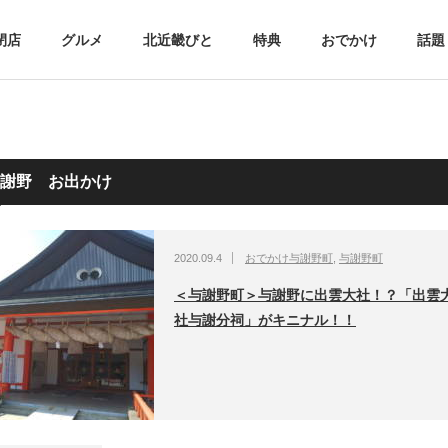
閉店
グルメ
北近畿びと
特典
おでかけ
話題
謝野 お出かけ
2020.09.4
おでかけ与謝野町
,
与謝野町
＜与謝野町＞与謝野に出雲大社！？「出雲
社与謝分祠」がキニナル！！