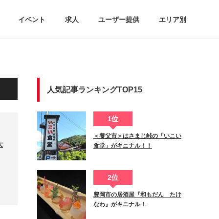
イベント
求人
ユーザー提供
エリア別
人気記事ランキングTOP15
1位
＜養父市＞はさまじ峠の「いこい
大
食堂」がキニナル！！
2位
豊岡市の居酒屋『和もだん たけ
なわ』がキニナル！