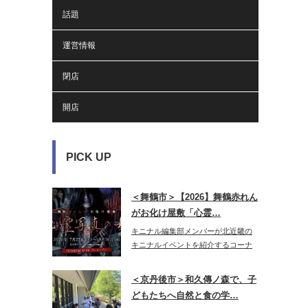
話題
運営情報
閉店
開店
PICK UP
＜舞鶴市＞【2026】舞鶴赤れん
がお化け屋敷「心霊…
キニナル編集部メンバーが北近畿の
キニナルイベントを紹介するコーナ
ー♪今年…
＜京丹後市＞和久傳ノ森で、子
どもたちへ自然と食の学…