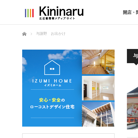
開店・
ホーム
与謝野 お出かけ
与