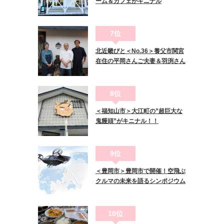
ーム＆カフェがキニナル
7位
北近畿びと＜No.36＞養父市関宮
在住の平岡さんご夫妻＆羽渕さん
8位
＜福知山市＞大江町の”超巨大な
鬼饅頭”がキニナル！！
9位
＜豊岡市＞豊岡市で開催！空飛ぶ
クルマの未来を語るシンポジウム
10位