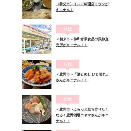
〈養父市〉インド料理店ミランが
キニナル！
11位
＜朝来市＞伸和青果食品の鶏卵直
売所がキニナル！！
12位
＜豊岡市＞「酒とめし ひと晴れ」
さんがキニナル！！
13位
＜豊岡市＞ふらっと立ち寄りたく
なる！豊岡酒場コヤマさんがキニ
ナル！！