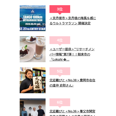
3位
＜京丹後市＞京丹後の海風を感じ
るウルトラマラソン 開催決定
4位
＜ユーザー提供＞”リサーチメン
バー情報”第7弾！！朝来市の
「Lokahi �…
5位
北近畿びと＜No.38＞豊岡市在住
の道仲 史郎さん♪
6位
北近畿びと＜No.36＞養父市関宮