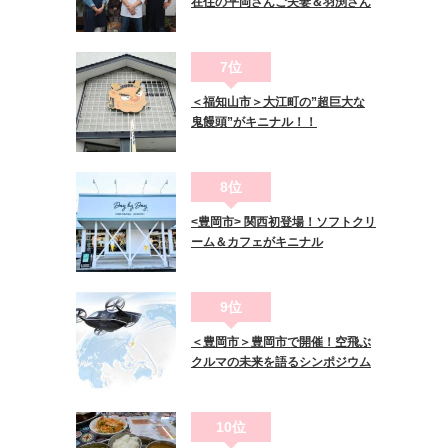
在住の平岡さんご夫妻＆羽渕さん
7位
＜福知山市＞大江町の”超巨大な
鬼饅頭”がキニナル！！
8位
<豊岡市> 関西初登場！ソフトクリ
ーム＆カフェがキニナル
9位
＜豊岡市＞豊岡市で開催！空飛ぶ
クルマの未来を語るシンポジウム
10位