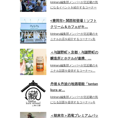
kininaru編集部メンバーが北近畿の気
になるイベントを紹介するコーナー
♪…
<豊岡市> 関西初登場！ソフト
クリーム＆カフェがキ…
kininaru編集部メンバーが北近畿のキ
ニナルお店を紹介するコーナー♪先
日…
＜与謝野町＞京都・与謝野町の
醸造所とホテルが連携、…
kininaru編集部メンバーが北近畿のキ
ニナル話題を提供するコーナー♪…
丹後＆丹波の地酒堪能「tantan
kura ar…
kininaru編集部メンバーが北近畿の気
になる話題を提供するコーナー♪今
回…
＜朝来市＞恐竜プレミアムパッ