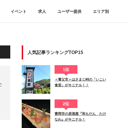
イベント
求人
ユーザー提供
エリア別
人気記事ランキングTOP15
1位
＜養父市＞はさまじ峠の「いこい
ナ
食堂」がキニナル！！
2位
豊岡市の居酒屋『和もだん たけ
なわ』がキニナル！