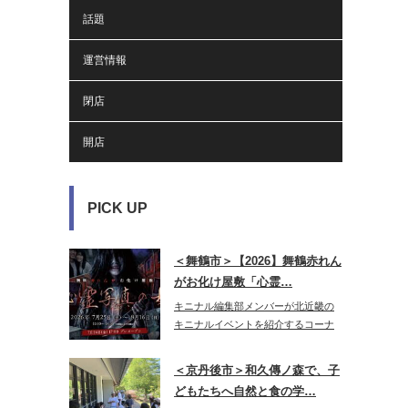
話題
運営情報
閉店
開店
PICK UP
＜舞鶴市＞【2026】舞鶴赤れん
がお化け屋敷「心霊…
キニナル編集部メンバーが北近畿の
キニナルイベントを紹介するコーナ
ー♪今年…
＜京丹後市＞和久傳ノ森で、子
どもたちへ自然と食の学…