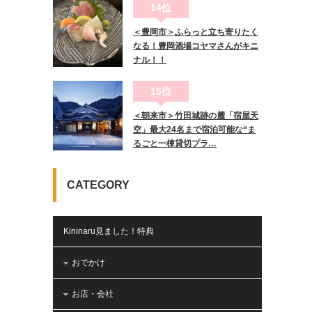
14位
＜豊岡市＞ふらっと立ち寄りたく
なる！豊岡酒場コヤマさんがキニ
ナル！！
15位
＜朝来市＞竹田城跡の麓「宿屋天
空」最大24名まで宿泊可能な“ま
るごと一棟貸切プラ…
CATEGORY
Kininaru見ました！特典
おでかけ
お店・会社