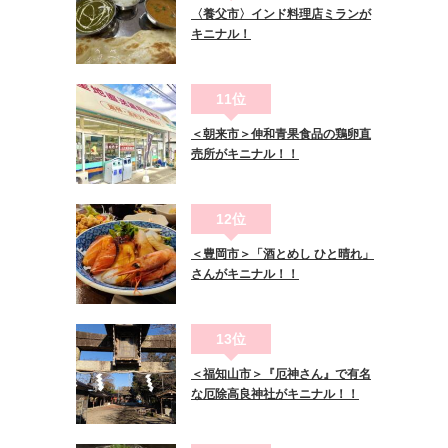
〈養父市〉インド料理店ミランが
キニナル！
11位
＜朝来市＞伸和青果食品の鶏卵直
売所がキニナル！！
12位
＜豊岡市＞「酒とめし ひと晴れ」
さんがキニナル！！
13位
＜福知山市＞『厄神さん』で有名
な厄除高良神社がキニナル！！