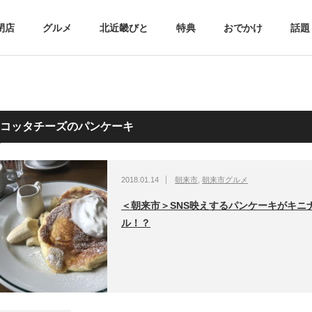
閉店
グルメ
北近畿びと
特典
おでかけ
話題
コッタチーズのパンケーキ
2018.01.14
朝来市
,
朝来市グルメ
＜朝来市＞SNS映えするパンケーキがキニ
ル！？