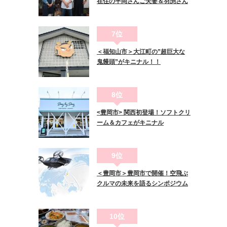
在住の平岡さんご夫妻＆羽渕さん
7位
＜福知山市＞大江町の”超巨大な
鬼饅頭”がキニナル！！
8位
<豊岡市> 関西初登場！ソフトクリ
ーム＆カフェがキニナル
9位
＜豊岡市＞豊岡市で開催！空飛ぶ
クルマの未来を語るシンポジウム
10位