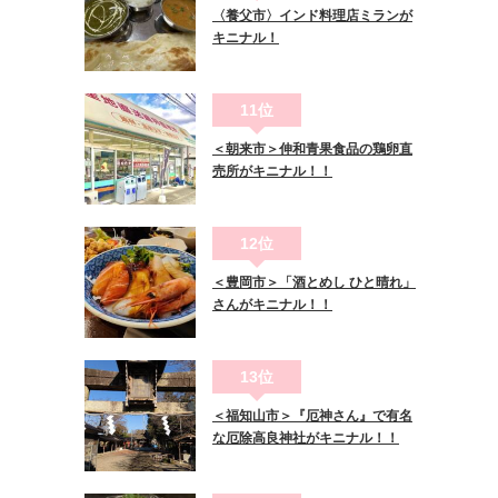
〈養父市〉インド料理店ミランが
キニナル！
11位
＜朝来市＞伸和青果食品の鶏卵直
売所がキニナル！！
12位
＜豊岡市＞「酒とめし ひと晴れ」
さんがキニナル！！
13位
＜福知山市＞『厄神さん』で有名
な厄除高良神社がキニナル！！