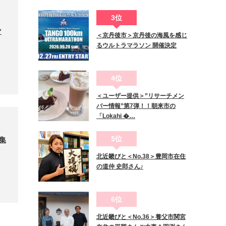
3位
マ
＜京丹後市＞京丹後の海風を感じ
るウルトラマラソン 開催決定
4位
＜ユーザー提供＞”リサーチメン
バー情報”第7弾！！朝来市の
「Lokahi �…
5位
大集
北近畿びと＜No.38＞豊岡市在住
の道仲 史郎さん♪
6位
北近畿びと＜No.36＞養父市関宮