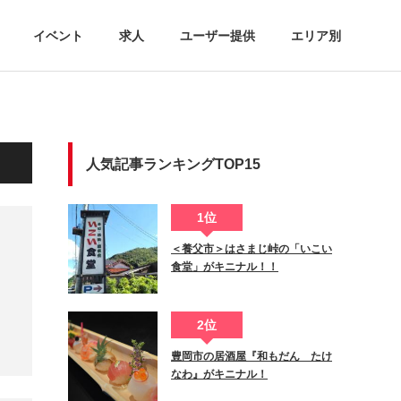
イベント
求人
ユーザー提供
エリア別
人気記事ランキングTOP15
1位
＜養父市＞はさまじ峠の「いこい
食堂」がキニナル！！
2位
豊岡市の居酒屋『和もだん たけ
なわ』がキニナル！