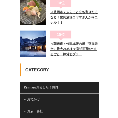
14位
＜豊岡市＞ふらっと立ち寄りたく
なる！豊岡酒場コヤマさんがキニ
ナル！！
15位
＜朝来市＞竹田城跡の麓「宿屋天
空」最大24名まで宿泊可能な“ま
るごと一棟貸切プラ…
CATEGORY
Kininaru見ました！特典
おでかけ
お店・会社