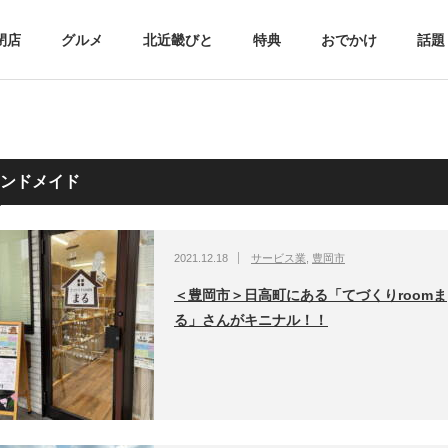
閉店
グルメ
北近畿びと
特典
おでかけ
話題
ンドメイド
2021.12.18
サービス業
,
豊岡市
＜豊岡市＞日高町にある「てづくりroomま
る」さんがキニナル！！