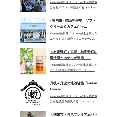
kininaru編集部メンバーが北近畿の気
になるイベントを紹介するコーナー
♪…
<豊岡市> 関西初登場！ソフト
クリーム＆カフェがキ…
kininaru編集部メンバーが北近畿のキ
ニナルお店を紹介するコーナー♪先
日…
＜与謝野町＞京都・与謝野町の
醸造所とホテルが連携、…
kininaru編集部メンバーが北近畿のキ
ニナル話題を提供するコーナー♪…
丹後＆丹波の地酒堪能「tantan
kura ar…
kininaru編集部メンバーが北近畿の気
になる話題を提供するコーナー♪今
回…
＜朝来市＞恐竜プレミアムパッ