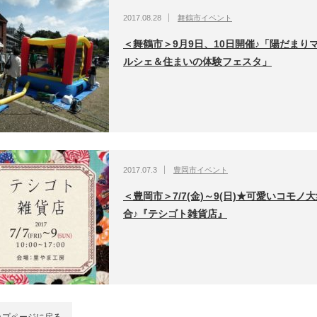
2017.08.28
舞鶴市イベント
＜舞鶴市＞9月9日、10日開催♪「陽だまり
ルシェ＆住まいの体験フェスタ」
2017.07.3
豊岡市イベント
＜豊岡市＞7/7(金)～9(日)★可愛いコモノ
合♪『テシゴト雑貨店』