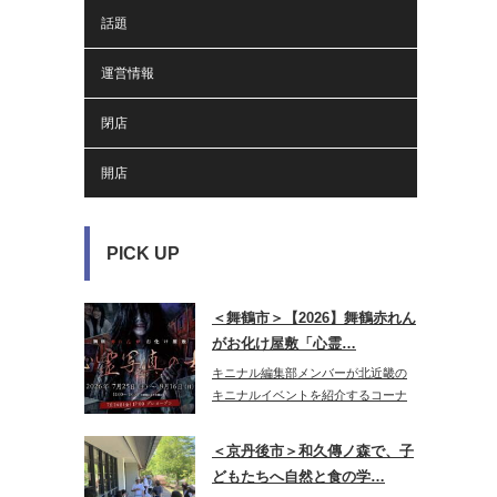
話題
運営情報
閉店
開店
PICK UP
＜舞鶴市＞【2026】舞鶴赤れん
がお化け屋敷「心霊…
キニナル編集部メンバーが北近畿の
キニナルイベントを紹介するコーナ
ー♪今年…
＜京丹後市＞和久傳ノ森で、子
どもたちへ自然と食の学…