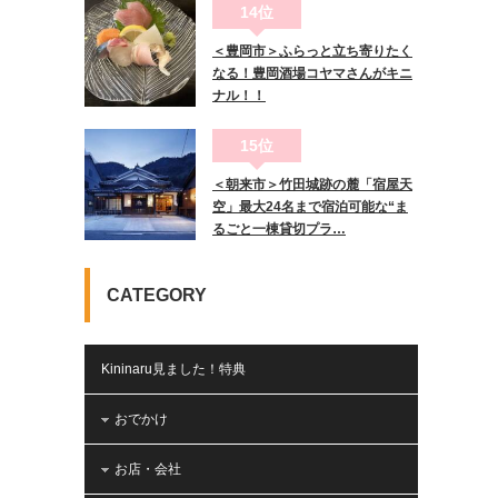
14位
＜豊岡市＞ふらっと立ち寄りたく
なる！豊岡酒場コヤマさんがキニ
ナル！！
15位
＜朝来市＞竹田城跡の麓「宿屋天
空」最大24名まで宿泊可能な“ま
るごと一棟貸切プラ…
CATEGORY
Kininaru見ました！特典
おでかけ
お店・会社