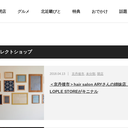
閉店
グルメ
北近畿びと
特典
おでかけ
話題
レクトショップ
2018.04.13
京丹後市
,
未分類
,
開店
＜京丹後市＞hair salon ARYさんの姉妹店
LOPLE STOREがキニナル