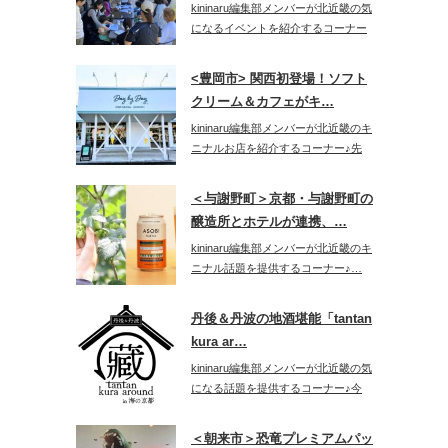
kininaru編集部メンバーが北近畿の気
になるイベントを紹介するコーナー
♪…
<豊岡市> 関西初登場！ソフト
クリーム＆カフェがキ…
kininaru編集部メンバーが北近畿のキ
ニナルお店を紹介するコーナー♪先
日…
＜与謝野町＞京都・与謝野町の
醸造所とホテルが連携、…
kininaru編集部メンバーが北近畿のキ
ニナル話題を提供するコーナー♪…
丹後＆丹波の地酒堪能「tantan
kura ar…
kininaru編集部メンバーが北近畿の気
になる話題を提供するコーナー♪今
回…
＜朝来市＞恐竜プレミアムパッ