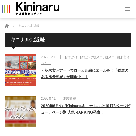
ホーム
キニナル北近畿
キニナル北近畿
2022.12.19
おでかけ
,
おでかけ朝来市
,
朝来市
,
朝来市イ
ベント
＜朝来市＞アートでローカル線にエールを！「鉄道の
ある風景画展」が開催中！！
2020.07.1
運営情報
2020年6月の『Kininaru-キニナル-』は10173ページビ
ュー。ページ別 人気 RANKING発表！