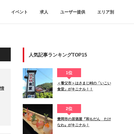
イベント
求人
ユーザー提供
エリア別
人気記事ランキングTOP15
1位
＜養父市＞はさまじ峠の「いこい
新情
食堂」がキニナル！！
2位
豊岡市の居酒屋『和もだん たけ
なわ』がキニナル！