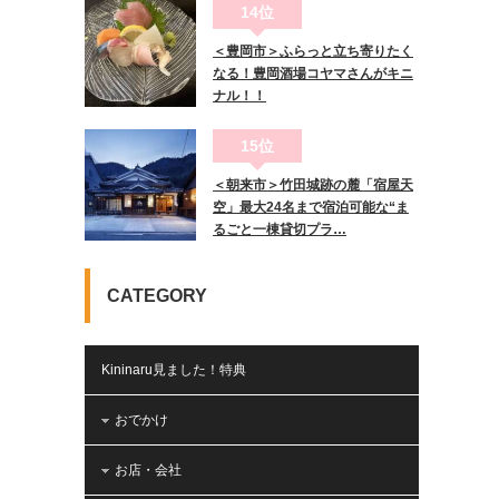
14位
＜豊岡市＞ふらっと立ち寄りたく
なる！豊岡酒場コヤマさんがキニ
ナル！！
15位
＜朝来市＞竹田城跡の麓「宿屋天
空」最大24名まで宿泊可能な“ま
るごと一棟貸切プラ…
CATEGORY
Kininaru見ました！特典
おでかけ
お店・会社