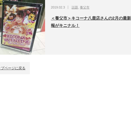
2019.02.3
話題
,
養父市
＜養父市＞キコーナ八鹿店さんの2月の最
報がキニナル！
ップページに戻る