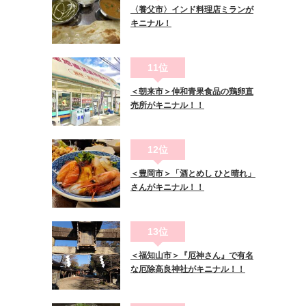
〈養父市〉インド料理店ミランが
キニナル！
11位
＜朝来市＞伸和青果食品の鶏卵直
売所がキニナル！！
12位
＜豊岡市＞「酒とめし ひと晴れ」
さんがキニナル！！
13位
＜福知山市＞『厄神さん』で有名
な厄除高良神社がキニナル！！