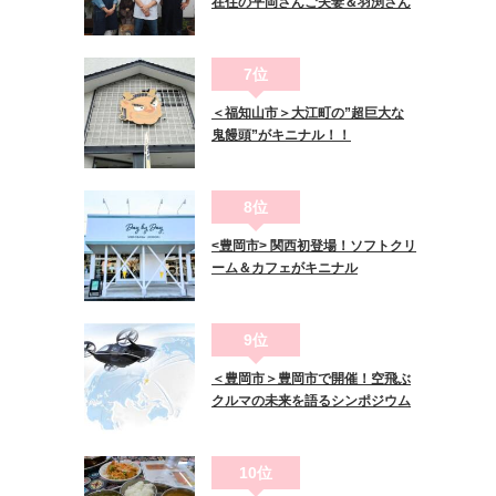
在住の平岡さんご夫妻＆羽渕さん
7位
＜福知山市＞大江町の”超巨大な
鬼饅頭”がキニナル！！
8位
<豊岡市> 関西初登場！ソフトクリ
ーム＆カフェがキニナル
9位
＜豊岡市＞豊岡市で開催！空飛ぶ
クルマの未来を語るシンポジウム
10位