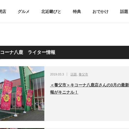
閉店
グルメ
北近畿びと
特典
おでかけ
話題
コーナ八鹿 ライター情報
2019.03.3
話題
,
養父市
＜養父市＞キコーナ八鹿店さんの3月の最
報がキニナル！