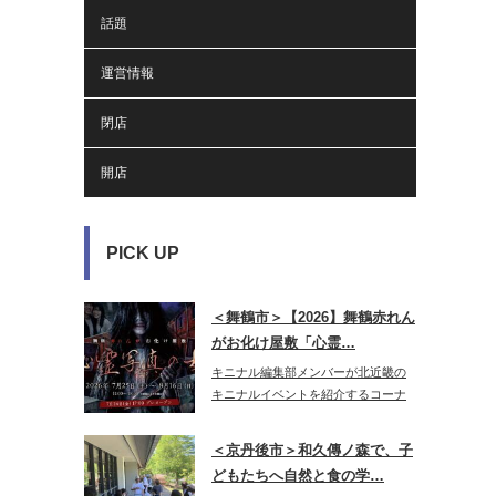
話題
運営情報
閉店
開店
PICK UP
＜舞鶴市＞【2026】舞鶴赤れん
がお化け屋敷「心霊…
キニナル編集部メンバーが北近畿の
キニナルイベントを紹介するコーナ
ー♪今年…
＜京丹後市＞和久傳ノ森で、子
どもたちへ自然と食の学…