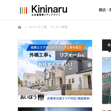
開店・
ホーム
キコーナ八鹿 ライター情報
キ