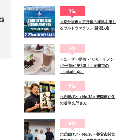
3位
新情
＜京丹後市＞京丹後の海風を感じ
るウルトラマラソン 開催決定
4位
＜ユーザー提供＞”リサーチメン
バー情報”第7弾！！朝来市の
「Lokahi �…
5位
北近畿びと＜No.38＞豊岡市在住
の道仲 史郎さん♪
6位
北近畿びと＜No.36＞養父市関宮