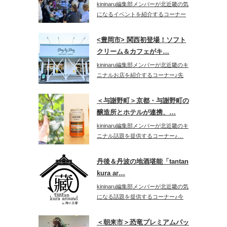
kininaru編集部メンバーが北近畿の気
になるイベントを紹介するコーナー
♪…
<豊岡市> 関西初登場！ソフト
クリーム＆カフェがキ…
kininaru編集部メンバーが北近畿のキ
ニナルお店を紹介するコーナー♪先
日…
＜与謝野町＞京都・与謝野町の
醸造所とホテルが連携、…
kininaru編集部メンバーが北近畿のキ
ニナル話題を提供するコーナー♪…
丹後＆丹波の地酒堪能「tantan
kura ar…
kininaru編集部メンバーが北近畿の気
になる話題を提供するコーナー♪今
回…
＜朝来市＞恐竜プレミアムパッ