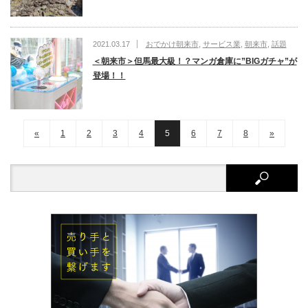
2021.03.17
おでかけ朝来市
,
サービス業
,
朝来市
,
話題
＜朝来市＞但馬最大級！？マンガ倉庫に”BIGガチャ”が
登場！！
«
1
2
3
4
5
6
7
8
»