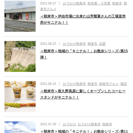
2021.08.27
おでかけ朝来市
,
卸売業・小売業
,
朝来市
,
朝
来市グルメ
＜朝来市＞伊由市場に出来た山芳製菓さんの工場直売
所がキニナル！！
2021.08.23
おでかけ朝来市
,
朝来市
,
話題
＜朝来市＞地域の「キニナル！」お散歩シリ～ズ♪第15
弾！
2021.08.15
おでかけ朝来市
,
朝来市
,
朝来市グルメ
,
開店
＜朝来市＞夜久野高原に新しくオープンしたコーヒー
スタンドがキニナル！！
2021.07.29
おでかけ
,
おでかけ朝来市
,
朝来市
＜朝来市＞地域の「キニナル！」お散歩シリ～ズ♪第11