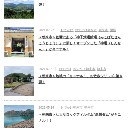
弾！
2021.07.22
おでかけ
,
おでかけ朝来市
,
朝来市
,
開店
＜朝来市＞佐嚢にある「神子畑選鉱場（みこばたせん
こうじょう）」に新しくオープンした『神選（しんせ
ん）』がキニナル！
2021.07.3
おでかけ
,
おでかけ朝来市
,
朝来市
＜朝来市＞地域の「キニナル！」お散歩シリ～ズ♪第６
弾！
2021.05.14
おでかけ朝来市
,
朝来市
＜朝来市＞壮大なロックフィルダム”黒川ダム”がキニ
ナル！！