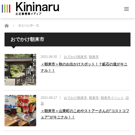
ホーム
過去の記事一覧
おでかけ朝来市
2021.09.20
おでかけ朝来市
,
朝来市
＜朝来市＞秋のお出かけスポット！？鉱石の道がキニ
ナル！！
2021.09.17
おでかけ朝来市
,
朝来市
,
朝来市イベント
,
話
題
＜朝来市＞山東町のこめやストアーさんの”コストコフ
ェア”がキニナル！！