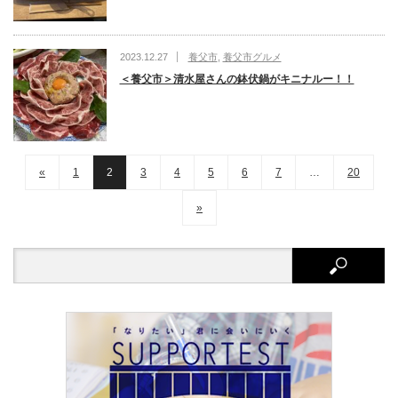
2023.12.27
養父市
,
養父市グルメ
＜養父市＞清水屋さんの鉢伏鍋がキニナルー！！
«
1
2
3
4
5
6
7
…
20
»