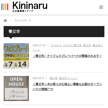
ホーム
過去の記事一覧
養父市
2024.07.10
おでかけ
,
おでかけ養父市
,
養父市
,
養父市イ
ベント
〈養父市〉ナツフェスプレーパークが開催されます！
2024.07.8
養父市
,
養父市イベント
＜養父市＞木の香りが心地よい素敵なお家のオープン
ハウス情報(^^)/