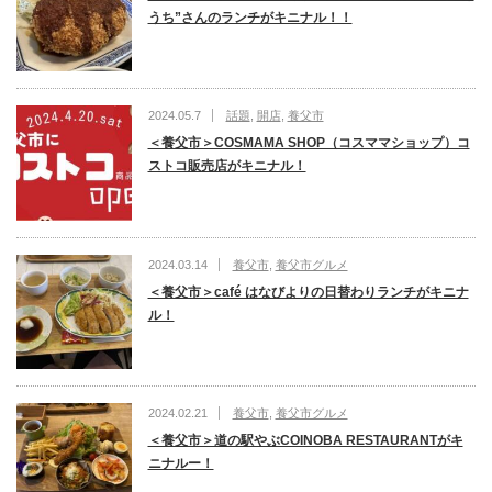
うち”さんのランチがキニナル！！
2024.05.7
話題
,
開店
,
養父市
＜養父市＞COSMAMA SHOP（コスママショップ）コ
ストコ販売店がキニナル！
2024.03.14
養父市
,
養父市グルメ
＜養父市＞café はなびよりの日替わりランチがキニナ
ル！
2024.02.21
養父市
,
養父市グルメ
＜養父市＞道の駅やぶCOINOBA RESTAURANTがキ
ニナルー！