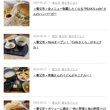
2024.06.15
養父市
,
養父市グルメ
＜養父市＞全メニュー制覇したくなる”PEAKS cafe”さ
んのハンバーガー
2024.05.22
開店
,
養父市
,
養父市グルメ
＜養父市＞Newオープン！「Cafeさくら」がキニナ
ル！
2024.05.17
養父市
,
養父市グルメ
＜養父市＞草庵さんのうどんがキニナルー！
2024.05.13
養父市
,
養父市グルメ
＜養父市＞ボリューム満点！“肉と野菜と魚の料理 たけ