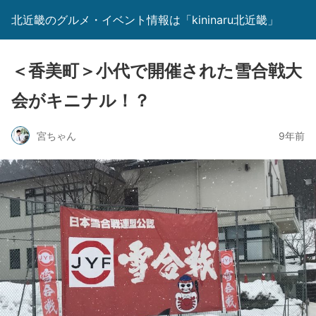
北近畿のグルメ・イベント情報は「kininaru北近畿」
＜香美町＞小代で開催された雪合戦大
会がキニナル！？
宮ちゃん
9年前