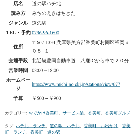
店名
道の駅ハチ北
読み方
みちのえきはちきた
ジャンル
道の駅
TEL・予約
0796-96-1600
〒667-1334 兵庫県美方郡香美町村岡区福岡６
住所
０８−１
交通手段
北近畿豊岡自動車道 八鹿ICから車で２０分
営業時間
08:00～18:00
ホームペー
https://www.michi-no-eki.jp/stations/view/677
ジ
予算
￥500～￥900
カテゴリー:
おでかけ香美町
、
サービス業
、
香美町
、
香美町グルメ
タグ:
ハチ北 ランチ
、
道の駅 ハチ北
、
香美町 お出かけ
、
香美
町 ランチ
、
香美町 道の駅