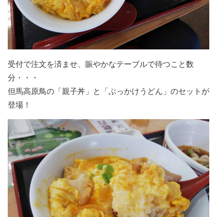
受付で注文を済ませ、賑やかなテーブルで待つこと数
分・・・
但馬高原鳥の
「親子丼」
と
「ぶっかけうどん」
のセットが
登場！