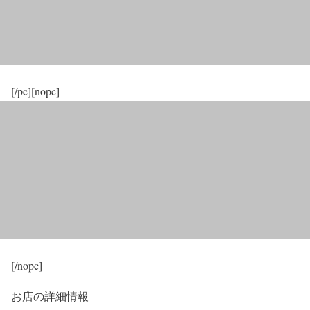
[/pc][nopc]
[/nopc]
お店の詳細情報