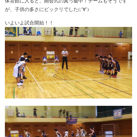
体育館に入ると、開会式の真っ最中！チームもそうです
が、子供の多さにビックリでした(;’∀’)
いよいよ試合開始！！