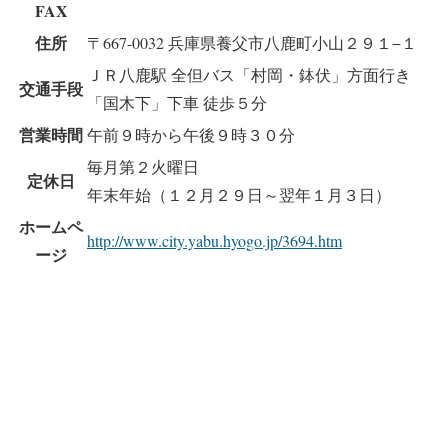
FAX
住所
〒667-0032 兵庫県養父市八鹿町小山２９１−１
ＪＲ八鹿駅 全但バス「村岡・鉢伏」方面行き
交通手段
「国木下」下車 徒歩５分
営業時間
午前９時から午後９時３０分
毎月第２火曜日
定休日
年末年始（１２月２９日～翌年１月３日）
ホームペ
http://www.city.yabu.hyogo.jp/3694.htm
ージ