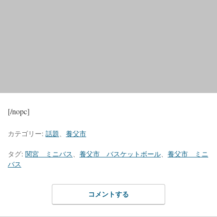
[/nopc]
カテゴリー:
話題
、
養父市
タグ:
関宮 ミニバス
、
養父市 バスケットボール
、
養父市 ミニ
バス
コメントする