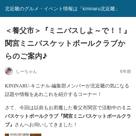
北近畿のグルメ・イベント情報は「kininaru北近畿」
＜養父市＞『ミニバスしよ～で！！』
関宮ミニバスケットボールクラブか
らのご案内♪
しーちゃん
6年前
KININARU-キニナル-編集部メンバーが北近畿の気になる
話題や情報をあれこれを紹介するコーナー！
ミニ
さて、今回は以前もお邪魔した養父市関宮で活動中の
バスケットボールクラブ『
関宮ミニバスケットボールクラ
ブ
』
さんへお伺いしてきました！