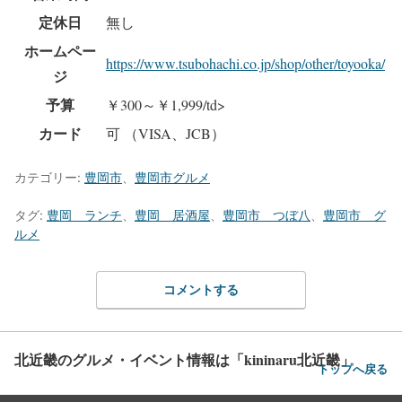
定休日
無し
ホームペー
https://www.tsubohachi.co.jp/shop/other/toyooka/
ジ
予算
￥300～￥1,999/td>
カード
可 （VISA、JCB）
カテゴリー:
豊岡市
、
豊岡市グルメ
タグ:
豊岡 ランチ
、
豊岡 居酒屋
、
豊岡市 つぼ八
、
豊岡市 グ
ルメ
コメントする
北近畿のグルメ・イベント情報は「kininaru北近畿」
トップへ戻る