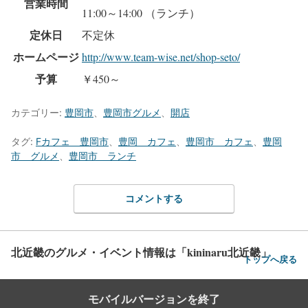
営業時間
11:00～14:00 （ランチ）
定休日
不定休
ホームページ
http://www.team-wise.net/shop-seto/
予算
￥450～
カテゴリー:
豊岡市
、
豊岡市グルメ
、
開店
タグ:
Fカフェ 豊岡市
、
豊岡 カフェ
、
豊岡市 カフェ
、
豊岡
市 グルメ
、
豊岡市 ランチ
コメントする
北近畿のグルメ・イベント情報は「kininaru北近畿」
トップへ戻る
モバイルバージョンを終了