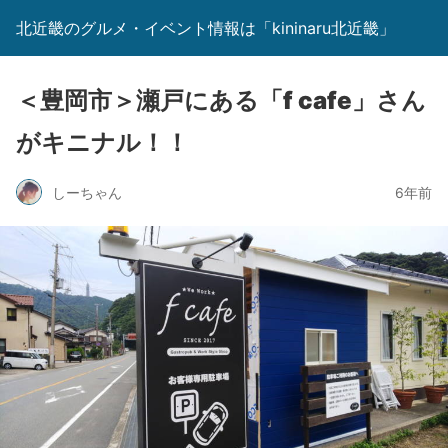
北近畿のグルメ・イベント情報は「kininaru北近畿」
＜豊岡市＞瀬戸にある「f cafe」さん
がキニナル！！
しーちゃん
6年前