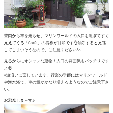
豊岡から車を走らせ、マリンワールドの入口を過ぎてすぐ
「f cafe」
見えてくる
の看板が目印です👌油断すると見逃
してしまいそうなので、ご注意ください💦
見るからにオシャレな建物！入口の雰囲気もバッチリです
よ😉
※道沿いに面しています。行楽の季節にはマリンワールド
や海水浴で、車の量がかなり増えるようなのでご注意下さ
い。
お邪魔しま～す♪