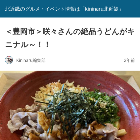
北近畿のグルメ・イベント情報は「kininaru北近畿」
＜豊岡市＞咲々さんの絶品うどんがキ
ニナル～！！
Kininaru編集部
2年前