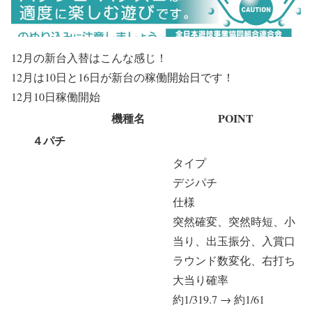
12月の新台入替はこんな感じ！
12月は10日と16日が新台の稼働開始日です！
12月10日稼働開始
機種名
POINT
４パチ
タイプ
デジパチ
仕様
突然確変、突然時短、小
当り、出玉振分、入賞口
ラウンド数変化、右打ち
大当り確率
約1/319.7 → 約1/61