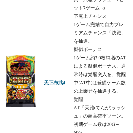
ット7ゲーム+α
下克上チャンス
1ゲーム完結で自力プレ
ミアムチャンス「決戦」
を抽選。
擬似ボーナス
1ゲーム約3.0枚純増のAT
による擬似ボーナス。通
常時は覚醒突入を、覚醒
天下布武4
中(AT中)は覚醒ゲーム数
の上乗せを抽選する。
覚醒
AT「天雅(てんが)ラッシ
ュ」の超高確率ゾーン。
初期ゲーム数は20G～
60G。