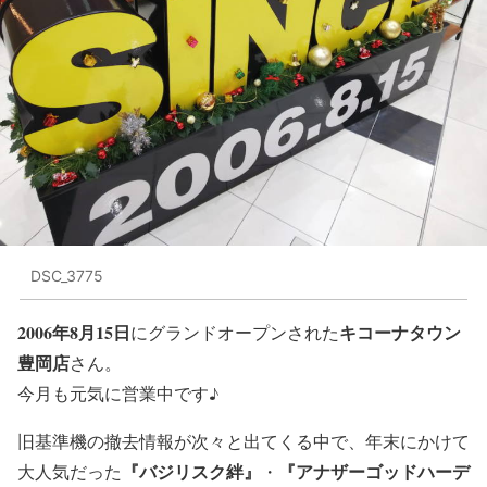
DSC_3775
2006年8月15日
キコーナタウン
にグランドオープンされた
豊岡店
さん。
今月も元気に営業中です♪
旧基準機の撤去情報が次々と出てくる中で、年末にかけて
『バジリスク絆』
『アナザーゴッドハーデ
大人気だった
・