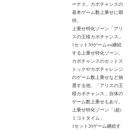
ーナス。カボチャンスの
基本ゲーム数上乗せに期
待。
上乗せ特化ゾーン「アリ
スの王様カボチャンス」
1セット30ゲーム+α継続
する上乗せ特化ゾーン。
カボチャンスのセットス
トックやカボチャレンジ
のゲーム数上乗せなど抽
選する他、「アリスの王
様カボチャンス」自体の
ゲーム数上乗せもあり。
上乗せ特化ゾーン「(超)
ミコトタイム」
1セット20ゲーム継続す