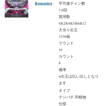
Remember
平均連チャン数
3.6回
賞球数
4&2&4&5&6&12
大当り出玉
1536個
ラウンド
16
カウント
8
備考
※出玉は払い出しとなり
ます
タイプ
デジパチ,羽根物
仕様