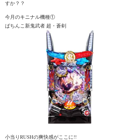
すか？？
今月のキニナル機種①
ぱちんこ新鬼武者 超・蒼剣
小当りRUSHの爽快感がここに!!