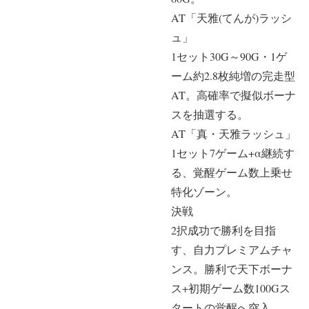
AT「天雅(てんが)ラッシ
ュ」
1セット30G～90G・1ゲ
ーム約2.8枚純増の完走型
AT。高確率で擬似ボーナ
スを抽選する。
AT「真・天雅ラッシュ」
1セット7ゲーム+α継続す
る、覚醒ゲーム数上乗せ
特化ゾーン。
決戦
2択成功で勝利を目指
す、自力プレミアムチャ
ンス。勝利で天下ボーナ
ス+初期ゲーム数100Gス
タートの覚醒へ突入。