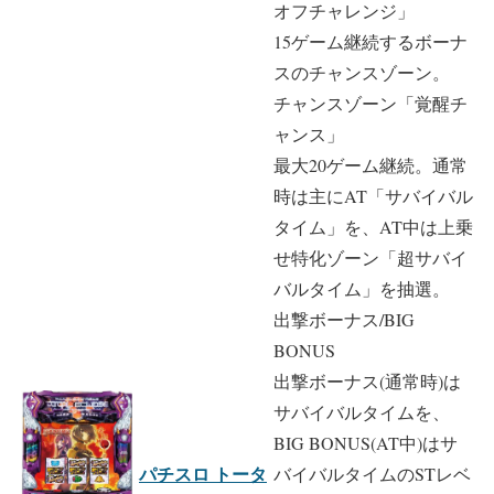
オフチャレンジ」
15ゲーム継続するボーナ
スのチャンスゾーン。
チャンスゾーン「覚醒チ
ャンス」
最大20ゲーム継続。通常
時は主にAT「サバイバル
タイム」を、AT中は上乗
せ特化ゾーン「超サバイ
バルタイム」を抽選。
出撃ボーナス/BIG
BONUS
出撃ボーナス(通常時)は
サバイバルタイムを、
BIG BONUS(AT中)はサ
パチスロ トータ
バイバルタイムのSTレベ