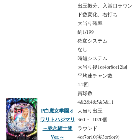
出玉振分、入賞口ラウン
ド数変化、右打ち
大当り確率
約1/199
確変システム
なし
時短システム
大当り後1or4or8or12回
平均連チャン数
4.2回
賞球数
4&2&4&5&3&11
P白魔女学園オ
大当り出玉
ワリトハジマリ
360 ～ 1020個
～赤き騎士団
ラウンド
Ver.～
4or7or10(実3or6or9)