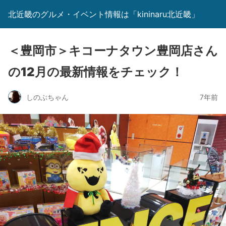
北近畿のグルメ・イベント情報は「kininaru北近畿」
＜豊岡市＞キコーナタウン豊岡店さん
の12月の最新情報をチェック！
しのぶちゃん
7年前