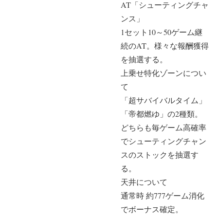
AT「シューティングチャ
ンス」
1セット10～50ゲーム継
続のAT。様々な報酬獲得
を抽選する。
上乗せ特化ゾーンについ
て
「超サバイバルタイム」
「帝都燃ゆ」の2種類。
どちらも毎ゲーム高確率
でシューティングチャン
スのストックを抽選す
る。
天井について
通常時 約777ゲーム消化
でボーナス確定。