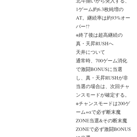
北斗揃いから突入する、
1ゲーム約6.3枚純増の
AT。継続率は約93%オー
バー!?
※終了後は超高継続の
真・天昇RUSHへ
天井について
通常時、700ゲーム消化
で激闘BONUSに当選
し、真・天昇RUSHが非
当選の場合は、次回チャ
ンスモードが確定する。
※チャンスモードは200ゲ
ーム+αで必ず断末魔
ZONE当選&その断末魔
ZONEで必ず激闘BONUS