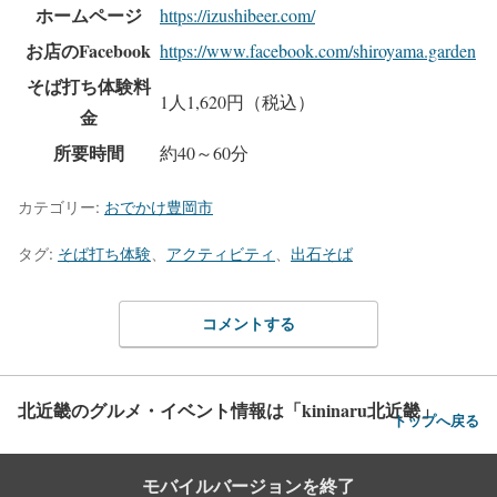
ホームページ
https://izushibeer.com/
お店のFacebook
https://www.facebook.com/shiroyama.garden
そば打ち体験料
1人1,620円（税込）
金
所要時間
約40～60分
カテゴリー:
おでかけ豊岡市
タグ:
そば打ち体験
、
アクティビティ
、
出石そば
コメントする
北近畿のグルメ・イベント情報は「kininaru北近畿」
トップへ戻る
モバイルバージョンを終了