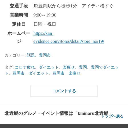
交通手段
JR豊岡駅から徒歩1分 アイティ横すぐ
営業時間
9:00～19:00
定休日
日曜・祝日
ホームペー
https://kan-
ジ
evidence.com/stores/detail/store_no/19/
カテゴリー:
話題
、
豊岡市
タグ:
コロナ疲れ
、
ダイエット
、
楽痩せ
、
豊岡
、
豊岡でダイエッ
ト
、
豊岡市 ダイエット
、
豊岡市 楽痩せ
コメントする
北近畿のグルメ・イベント情報は「kininaru北近畿」
トップへ戻る