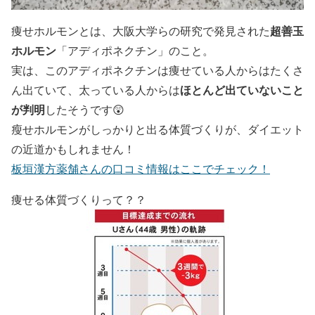
超善玉
痩せホルモンとは、大阪大学らの研究で発見された
ホルモン
「アディポネクチン」
のこと。
実は、この
アディポネクチン
は痩せている人からはたくさ
ほとんど出ていないこと
ん出ていて、太っている人からは
が判明
したそうです😲
瘦せホルモンがしっかりと出る体質づくりが、ダイエット
の近道かもしれません！
板垣漢方薬舗さんの口コミ情報はここでチェック！
痩せる体質づくりって？？