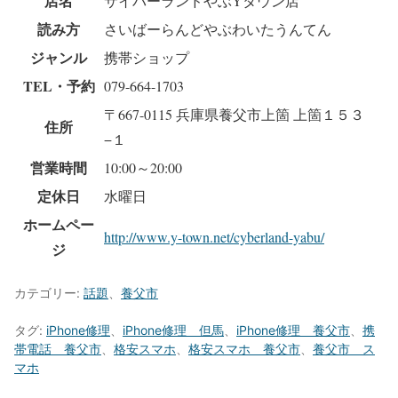
店名
サイバーランドやぶYタウン店
読み方
さいばーらんどやぶわいたうんてん
ジャンル
携帯ショップ
TEL・予約
079-664-1703
〒667-0115 兵庫県養父市上箇 上箇１５３
住所
−１
営業時間
10:00～20:00
定休日
水曜日
ホームペー
http://www.y-town.net/cyberland-yabu/
ジ
カテゴリー:
話題
、
養父市
タグ:
iPhone修理
、
iPhone修理 但馬
、
iPhone修理 養父市
、
携
帯電話 養父市
、
格安スマホ
、
格安スマホ 養父市
、
養父市 ス
マホ