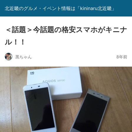
北近畿のグルメ・イベント情報は「kininaru北近畿」
＜話題＞今話題の格安スマホがキニナ
ル！！
黒ちゃん
8年前