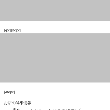
[/pc][nopc]
[/nopc]
お店の詳細情報