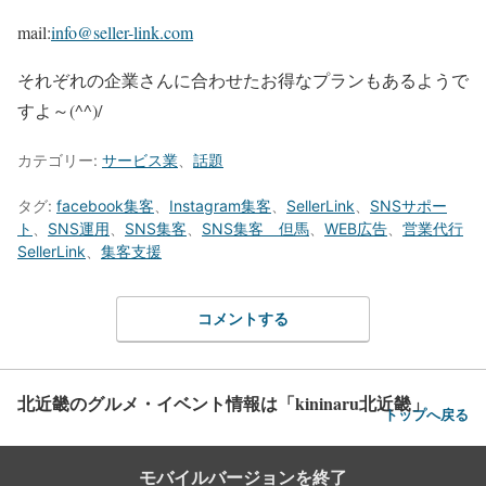
mail:
info@seller-link.com
それぞれの企業さんに合わせたお得なプランもあるようで
すよ～(^^)/
カテゴリー:
サービス業
、
話題
タグ:
facebook集客
、
Instagram集客
、
SellerLink
、
SNSサポー
ト
、
SNS運用
、
SNS集客
、
SNS集客 但馬
、
WEB広告
、
営業代行
SellerLink
、
集客支援
コメントする
北近畿のグルメ・イベント情報は「kininaru北近畿」
トップへ戻る
モバイルバージョンを終了