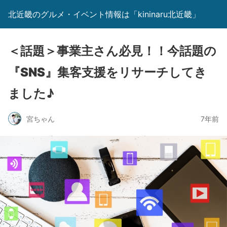
北近畿のグルメ・イベント情報は「kininaru北近畿」
＜話題＞事業主さん必見！！今話題の
『SNS』集客支援をリサーチしてき
ました♪
宮ちゃん
7年前