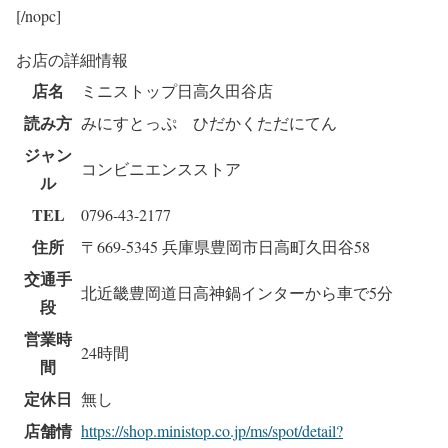
[/nopc]
お店の詳細情報
店名
ミニストップ日高久田谷店
読み方
みにすとっぷ ひだかくただにてん
ジャン
コンビニエンスストア
ル
TEL
0796-43-2177
住所
〒669-5345 兵庫県豊岡市日高町久田谷58
交通手
北近畿豊岡道日高神鍋インターから車で5分
段
営業時
24時間
間
定休日
無し
店舗情
https://shop.ministop.co.jp/ms/spot/detail?