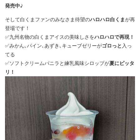
発売中♪
ハロハロ白くま
そして白くまファンのみなさま待望の
が再
登場です！
ハロハロで再現！
✅九州名物の白くまアイスの美味しさを
ゴロっと
✅みかん､パイン､あずき､キューブゼリーが
入っ
てる
夏にピッタ
✅ソフトクリームバニラと練乳風味シロップが
リ！