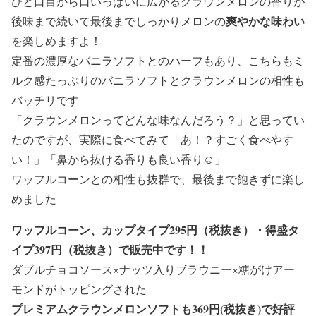
ひと口目から口いっぱいに広がるクラウンメロンの香りが
爽やかな味わい
後味まで続いて最後までしっかりメロンの
を楽しめますよ！
定番の濃厚なバニラソフトとのハーフもあり、こちらもミ
ルク感たっぷりのバニラソフトとクラウンメロンの相性も
バッチリです
「クラウンメロンってどんな味なんだろう？」と思ってい
たのですが、実際に食べてみて「あ！？すごく食べやす
い！」「鼻から抜ける香りも良い香り☺」
ワッフルコーンとの相性も抜群で、最後まで飽きずに楽し
めました
ワッフルコーン、カップタイプ295円（税抜き）・得盛タ
イプ397円（税抜き）で販売中です！！
ダブルチョコソース×ナッツ入りブラウニー×糖がけアー
モンドがトッピングされた
プレミアムクラウンメロンソフトも369円(税抜き)で好評