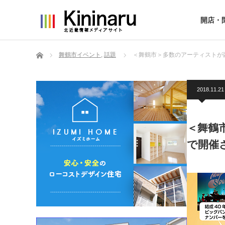
開店・
ホーム
舞鶴市イベント
,
話題
＜舞鶴市＞多数のアーティストが
2018.11.21
＜舞鶴
で開催