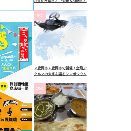
在住の平岡さんご夫妻＆羽渕さん
9位
＜豊岡市＞豊岡市で開催！空飛ぶ
クルマの未来を語るシンポジウム
10位