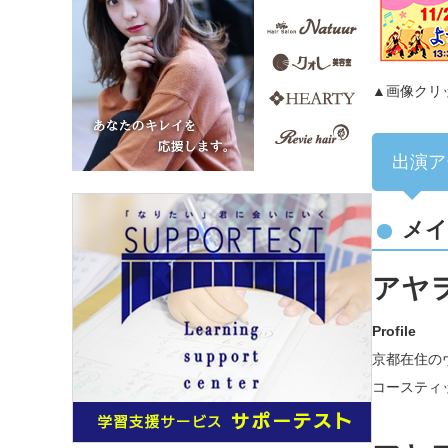
▲画像クリ
出演ア
メイ
アヤヲ
Profile
京都在住の
コースティ