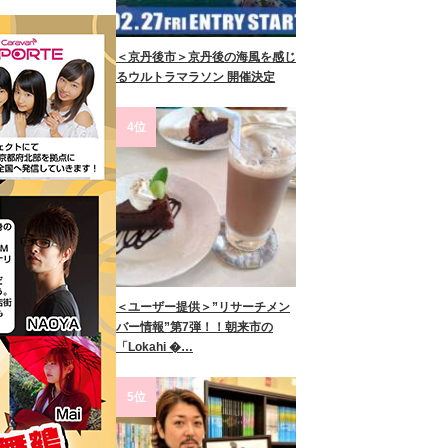
＜京丹後市＞京丹後の海風を感じ
るウルトラマラソン 開催決定
4位
＜ユーザー提供＞”リサーチメン
バー情報”第7弾！！朝来市の
「Lokahi �…
5位