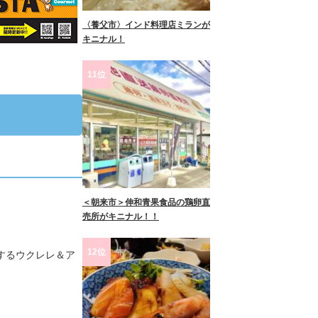
〈養父市〉インド料理店ミランが
キニナル！
11位
＜朝来市＞伸和青果食品の鶏卵直
売所がキニナル！！
12位
するウクレレ＆ア