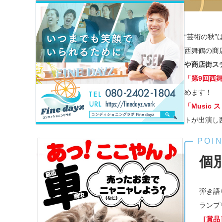
“芸術の秋
西舞鶴の商
や商店街ス
「第9回西
めます！
「Music 
トが出演し
個
弾き語
ランプ
［賞品