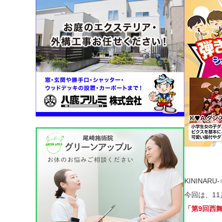
KININA
今回は、1
「第9回西舞