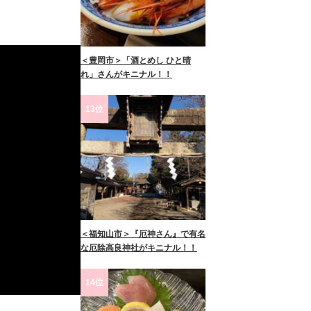
＜豊岡市＞「酒とめし ひと晴
れ」さんがキニナル！！
13位
＜福知山市＞『厄神さん』で有名
な厄除高良神社がキニナル！！
14位