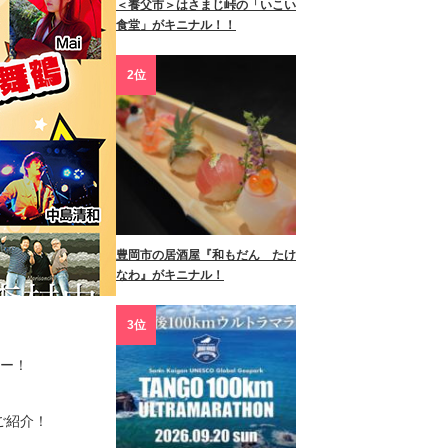
＜養父市＞はさまじ峠の「いこい
食堂」がキニナル！！
2位
豊岡市の居酒屋『和もだん たけ
なわ』がキニナル！
3位
ナー！
ご紹介！