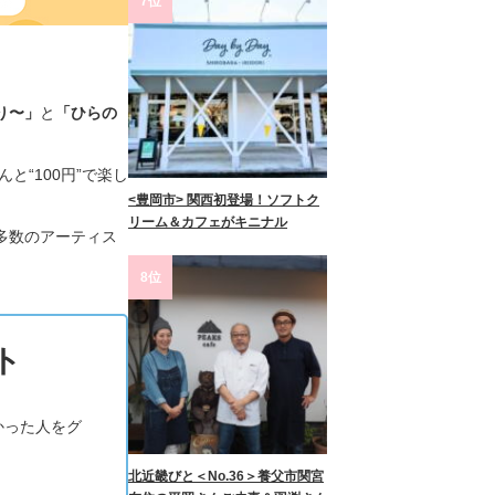
7位
り〜」
と
「ひらの
と“100円”で楽し
<豊岡市> 関西初登場！ソフトク
リーム＆カフェがキニナル
多数のアーティス
8位
ト
かった人をグ
北近畿びと＜No.36＞養父市関宮