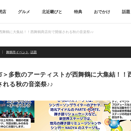
閉店
グルメ
北近畿びと
特典
おでかけ
話題
西舞鶴に大集結！！西舞鶴商店街で開催される秋の音楽祭♪♪
舞鶴市イベント
,
話題
市＞多数のアーティストが西舞鶴に大集結！！
される秋の音楽祭♪♪