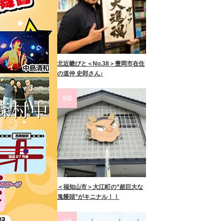
北近畿びと＜No.38＞豊岡市在住
の道仲 史郎さん♪
6位
＜福知山市＞大江町の”超巨大な
鬼饅頭”がキニナル！！