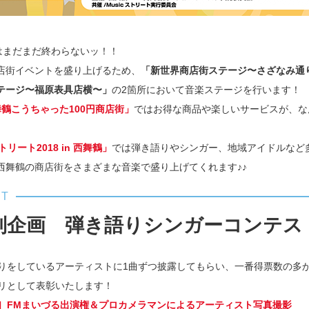
”はまだまだ終わらないッ！！
店街イベントを盛り上げるため、
「新世界商店街ステージ〜さざなみ通
テージ〜福原表具店横〜」
の2箇所において音楽ステージを行います！
舞鶴こうちゃった100円商店街」
ではお得な商品や楽しいサービスが、なん
ストリート2018 in 西舞鶴」
では弾き語りやシンガー、地域アイドルなど
西舞鶴の商店街をさまざまな音楽で盛り上げてくれます♪♪
別企画 弾き語りシンガーコンテス
りをしているアーティストに1曲ずつ披露してもらい、一番得票数の多
リとして表彰いたします！
］FMまいづる出演権＆プロカメラマンによるアーティスト写真撮影