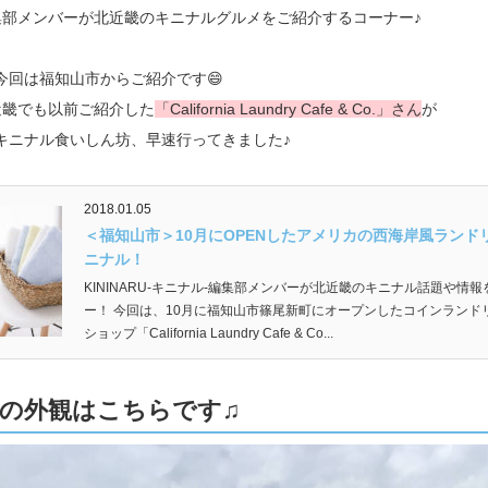
ru編集部メンバーが北近畿のキニナルグルメをご紹介するコーナー♪
今回は福知山市からご紹介です😄
ru北近畿でも以前ご紹介した
「California Laundry Cafe & Co.」さん
が
キニナル食いしん坊、早速行ってきました♪
2018.01.05
＜福知山市＞10月にOPENしたアメリカの西海岸風ランド
ニナル！
KININARU-キニナル-編集部メンバーが北近畿のキニナル話題や情
ー！ 今回は、10月に福知山市篠尾新町にオープンしたコインランド
ショップ「California Laundry Cafe & Co...
の外観はこちらです♫