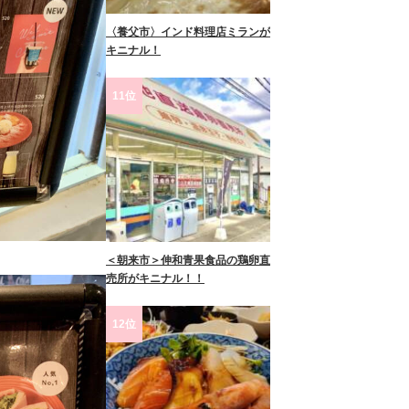
〈養父市〉インド料理店ミランが
キニナル！
11位
＜朝来市＞伸和青果食品の鶏卵直
売所がキニナル！！
12位