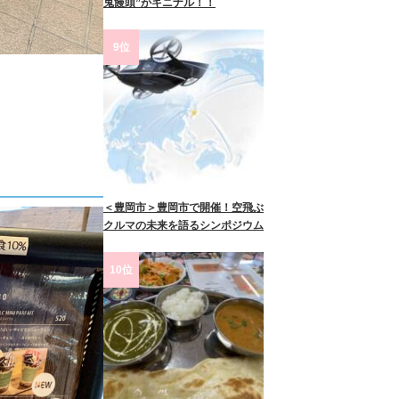
鬼饅頭”がキニナル！！
9位
＜豊岡市＞豊岡市で開催！空飛ぶ
クルマの未来を語るシンポジウム
10位