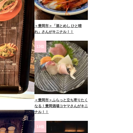
＜豊岡市＞「酒とめし ひと晴
れ」さんがキニナル！！
13位
＜豊岡市＞ふらっと立ち寄りたく
なる！豊岡酒場コヤマさんがキニ
ナル！！
14位