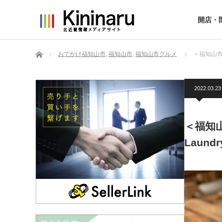
開店・
ホーム
おでかけ福知山市
,
福知山市
,
福知山市グルメ
＜福知山市＞
2022.03.23
＜福知山
Laund