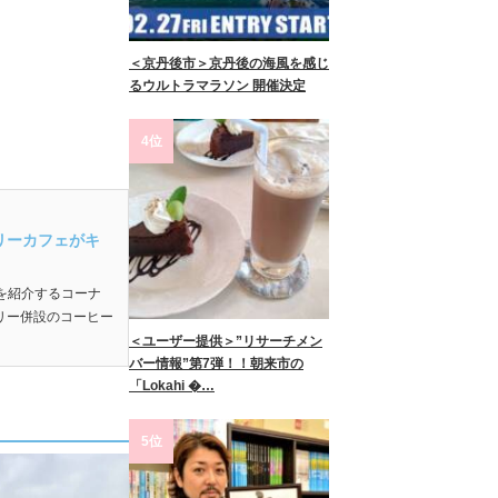
＜京丹後市＞京丹後の海風を感じ
るウルトラマラソン 開催決定
4位
リーカフェがキ
報を紹介するコーナ
リー併設のコーヒー
＜ユーザー提供＞”リサーチメン
バー情報”第7弾！！朝来市の
「Lokahi �…
5位