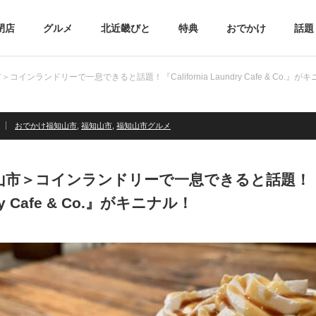
閉店
グルメ
北近畿びと
特典
おでかけ
話題
コインランドリーで一息できると話題！『California Laundry Cafe & Co.』が
おでかけ福知山市
,
福知山市
,
福知山市グルメ
市＞コインランドリーで一息できると話題！『Cal
ry Cafe & Co.』がキニナル！