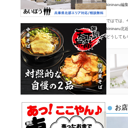
kinina
ではでは、
kinina
どうしても
お店