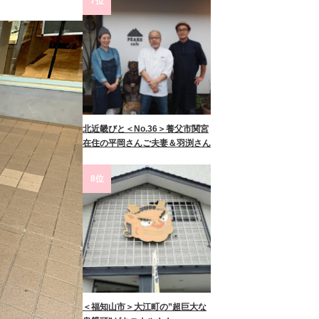
7位
北近畿びと＜No.36＞養父市関宮
在住の平岡さんご夫妻＆羽渕さん
8位
＜福知山市＞大江町の”超巨大な