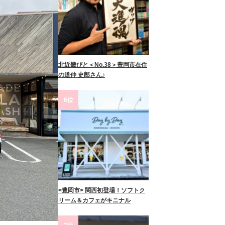
北近畿びと＜No.38＞豊岡市在住
の道仲 史郎さん♪
6位
<豊岡市> 関西初登場！ソフトク
リーム＆カフェがキニナル