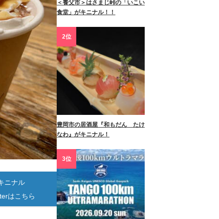
＜養父市＞はさまじ峠の「いこい
食堂」がキニナル！！
2位
豊岡市の居酒屋『和もだん たけ
なわ』がキニナル！
3位
キニナル
itterはこちら