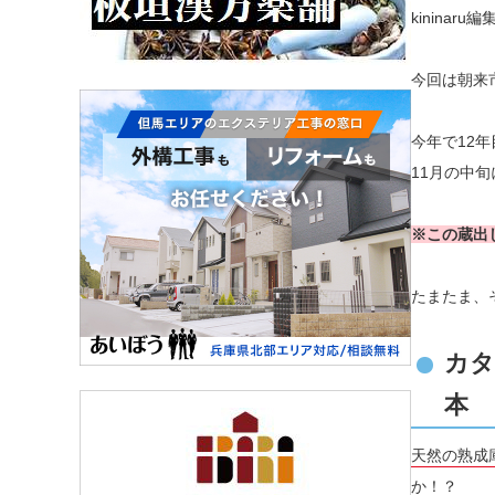
kinina
今回は朝来
今年で12
11月の中
※この蔵出
たまたま、
カタ
本
天然の熟成
か！？