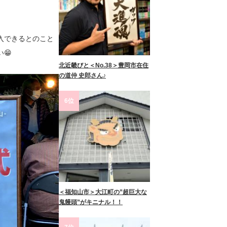
入できるとのこと
😁
北近畿びと＜No.38＞豊岡市在住
の道仲 史郎さん♪
6位
＜福知山市＞大江町の”超巨大な
鬼饅頭”がキニナル！！