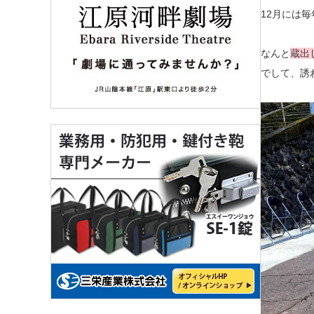
12月には
なんと
蔵出
でして、誘