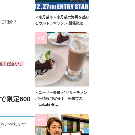
＜京丹後市＞京丹後の海風を感じ
のご紹介！
るウルトラマラソン 開催決定
4位
意ください。
＜ユーザー提供＞”リサーチメン
限定600
バー情報”第7弾！！朝来市の
「Lokahi �…
5位
ン
をご存知です