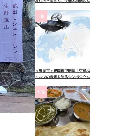
在住の平岡さんご夫妻＆羽渕さん
9位
＜豊岡市＞豊岡市で開催！空飛ぶ
クルマの未来を語るシンポジウム
10位