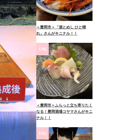
＜豊岡市＞「酒とめし ひと晴
れ」さんがキニナル！！
13位
＜豊岡市＞ふらっと立ち寄りたく
なる！豊岡酒場コヤマさんがキニ
ナル！！
14位