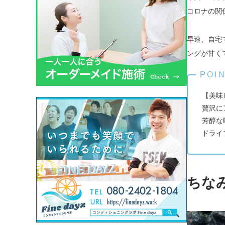
コロナの関
早速、自宅
ングが甘く
【美味
贅沢に
芳醇な
ドライ
ちな