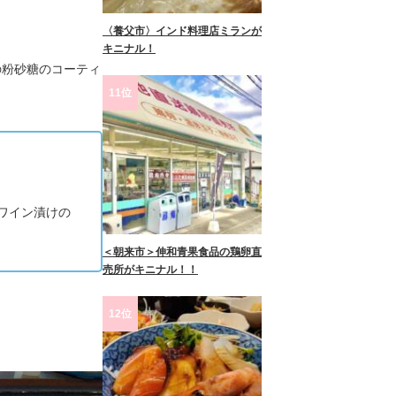
〈養父市〉インド料理店ミランが
キニナル！
の粉砂糖のコーティ
11位
ワイン漬けの
＜朝来市＞伸和青果食品の鶏卵直
売所がキニナル！！
12位
！