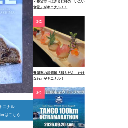
＜養父市＞はさまじ峠の「いこい
食堂」がキニナル！！
2位
豊岡市の居酒屋『和もだん たけ
なわ』がキニナル！
3位
キニナル
itterはこちら