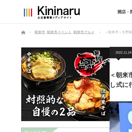
開店・
ホーム
朝来市
,
朝来市イベント
,
朝来市グルメ
＜朝来市＞生野
2022.11.24
＜朝来
し式に