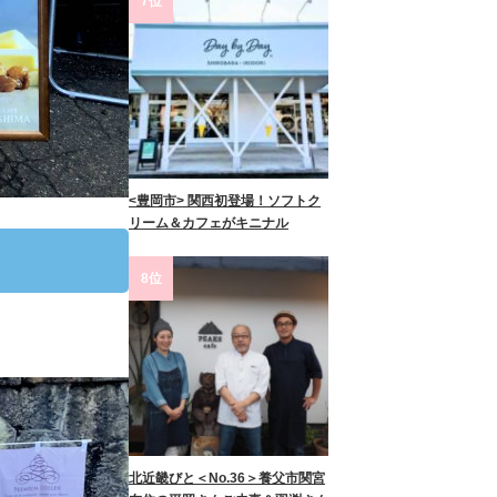
7位
<豊岡市> 関西初登場！ソフトク
リーム＆カフェがキニナル
8位
北近畿びと＜No.36＞養父市関宮