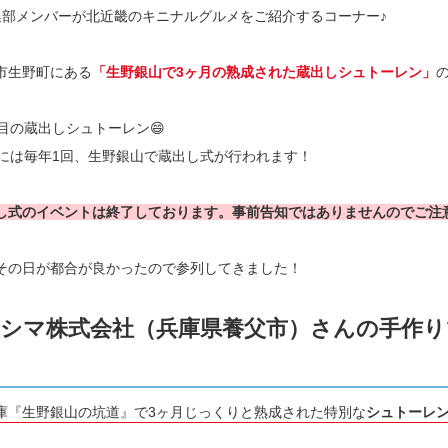
ru編集部メンバーが北近畿のキニナルグルメをご紹介するコーナー♪
市生野町にある
「生野銀山で3ヶ月の熟成された蔵出しシュトーレン」
年目の蔵出しシュトーレン😄
旬には毎年1回、生野銀山で蔵出し式が行われます！
し式のイベントは終了しております。事前告知ではありませんのでご注
その日が都合が良かったので参列してきました！
シマ株式会社（兵庫県養父市）さんの手作りで
庫『生野銀山の坑道』で3ヶ月じっくりと熟成された特別な
シュトーレ