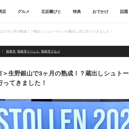
閉店
グルメ
北近畿びと
特典
おでかけ
話題
銀山で3ヶ月の熟成！？蔵出しシュトーレンの蔵出し式に行ってきました！
朝来市
,
朝来市イベント
,
朝来市グルメ
市＞生野銀山で3ヶ月の熟成！？蔵出しシュト
行ってきました！