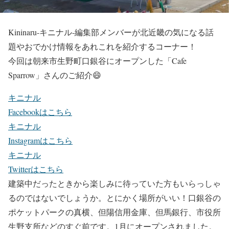
Kininaru-キニナル-編集部メンバーが北近畿の気になる話
題やおでかけ情報をあれこれを紹介するコーナー！
今回は朝来市生野町口銀谷にオープンした
「Cafe
Sparrow」
さんのご紹介😄
キニナル
Facebookはこちら
キニナル
Instagramはこちら
キニナル
Twitterはこちら
建築中だったときから楽しみに待っていた方もいらっしゃ
るのではないでしょうか。とにかく場所がいい！口銀谷の
ポケットパークの真横、但陽信用金庫、但馬銀行、市役所
生野支所などのすぐ前です。1月にオープンされました。