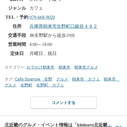
ジャンル
カフェ
TEL・予約
079-668-9020
住所
兵庫県朝来市生野町口銀谷４９２
交通手段
JR生野駅から徒歩10分
営業時間
8:00～18:00
定休日
月曜日、祝日
カテゴリー:
おでかけ朝来市
、
朝来市
、
朝来市グルメ
タグ:
Cafe Sparrow 生野
、
グルメ
、
朝来市 カフェ
、
朝来市
グルメ
、
生野町
、
生野町 カフェ
コメントする
北近畿のグルメ・イベント情報は「kininaru北近畿」