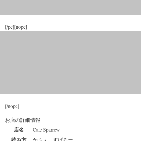
[/pc][nopc]
[/nopc]
お店の詳細情報
店名
Cafe Sparrow
読み方
かふぇ すぱろー