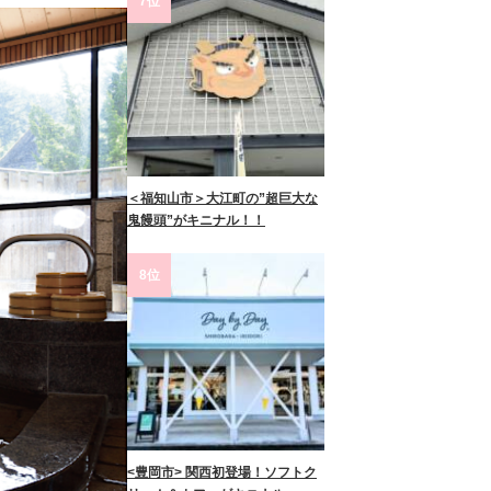
7位
＜福知山市＞大江町の”超巨大な
鬼饅頭”がキニナル！！
8位
<豊岡市> 関西初登場！ソフトク