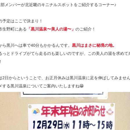
ru編集部メンバーが北近畿のキニナルスポットをご紹介するコーナー♪
の予定はここで決まり！
市生野町にある
「黒川温泉〜美人の湯〜」
のご紹介！
から黒川へは車で40分もかかるんです。
黒川はまさに秘境の地。
るっとドライブがてら走るのも楽しいのですが、この美人の湯を求めて
！
は2日からということで、お正月休みは黒川温泉に足を伸ばしてみませ
メする黒川温泉についてご案内いたしますね😁