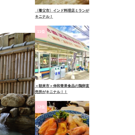
〈養父市〉インド料理店ミランが
キニナル！
11位
＜朝来市＞伸和青果食品の鶏卵直
売所がキニナル！！
12位