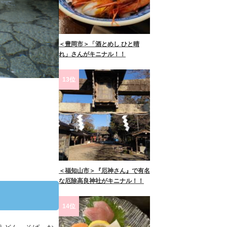
＜豊岡市＞「酒とめし ひと晴
れ」さんがキニナル！！
13位
＜福知山市＞『厄神さん』で有名
な厄除高良神社がキニナル！！
14位