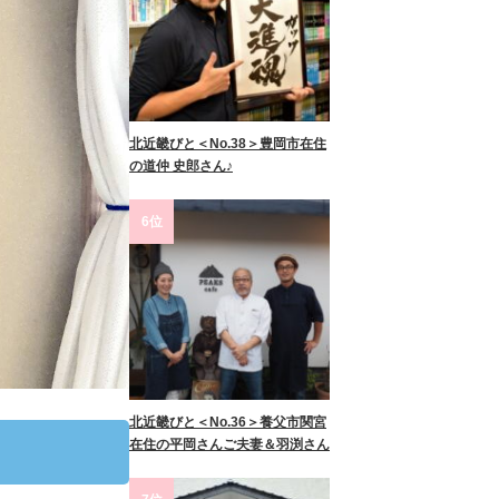
北近畿びと＜No.38＞豊岡市在住
の道仲 史郎さん♪
6位
北近畿びと＜No.36＞養父市関宮
在住の平岡さんご夫妻＆羽渕さん