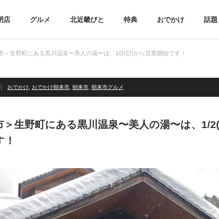
閉店
グルメ
北近畿びと
特典
おでかけ
話題
市＞生野町にある黒川温泉〜美人の湯〜は、1/2(日)から営業開始です！
おでかけ
,
おでかけ朝来市
,
朝来市
,
朝来市グルメ
市＞生野町にある黒川温泉〜美人の湯〜は、1/2(
す！