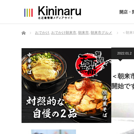
開店・
ホーム
おでかけ
,
おでかけ朝来市
,
朝来市
,
朝来市グルメ
＜朝来
2022.01.2
＜朝来
開始で