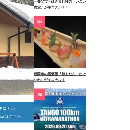
＜養父市＞はさまじ峠の「いこい
食堂」がキニナル！！
2位
豊岡市の居酒屋『和もだん たけ
なわ』がキニナル！
3位
キニナル
itterはこちら