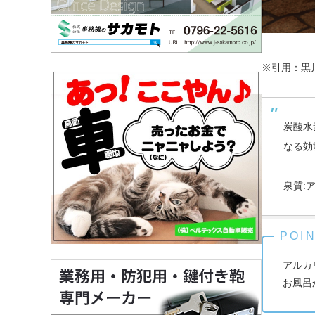
※引用：黒
炭酸水
なる効
泉質:
アルカ
お風呂