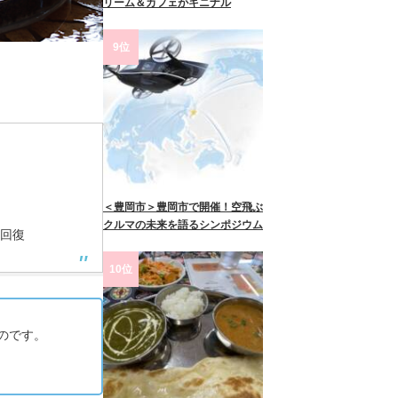
リーム＆カフェがキニナル
9位
＜豊岡市＞豊岡市で開催！空飛ぶ
クルマの未来を語るシンポジウム
労回復
10位
のです。