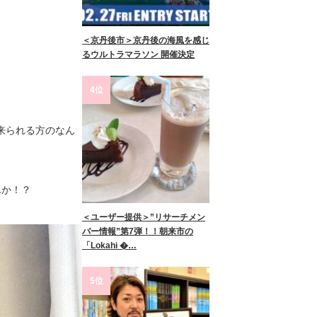
＜京丹後市＞京丹後の海風を感じ
るウルトラマラソン 開催決定
4位
来られる方のなん
んか！？
＜ユーザー提供＞”リサーチメン
バー情報”第7弾！！朝来市の
「Lokahi �…
5位