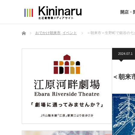
開店・
ホーム
おでかけ朝来市
,
イベント
＜朝来市＞生野町で銀谷の
2024.07.1
＜朝来