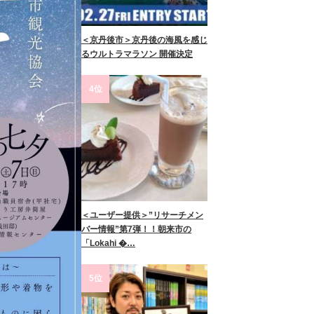
＜京丹後市＞京丹後の海風を感じ
るウルトラマラソン 開催決定
4位
＜ユーザー提供＞”リサーチメン
バー情報”第7弾！！朝来市の
「Lokahi �…
5位