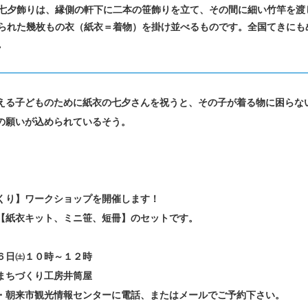
七夕飾りは、縁側の軒下に二本の笹飾りを立て、その間に細い竹竿を渡
られた幾枚もの衣（紙衣＝着物）を掛け並べるものです。全国てきにも
。
える子どものために紙衣の七夕さんを祝うと、その子が着る物に困らな
の願いが込められているそう。
くり】ワークショップを開催します！
【紙衣キット、ミニ笹、短冊】のセットです。
６日㈯１０時～１２時
まちづくり工房井筒屋
・朝来市観光情報センターに電話、またはメールでご予約下さい。