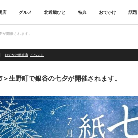
閉店
グルメ
北近畿びと
特典
おでかけ
話題
七夕が開催されます。
おでかけ朝来市
,
イベント
市＞生野町で銀谷の七夕が開催されます。