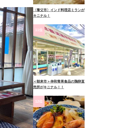
〈養父市〉インド料理店ミランが
キニナル！
11位
＜朝来市＞伸和青果食品の鶏卵直
売所がキニナル！！
12位