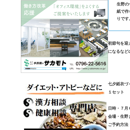
生野の
紙で作
りです
初節句を迎
になるなど
七夕紙衣づ
１セット 
日時・７月
会場・生野
ご予約方法