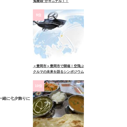
鬼饅頭”がキニナル！！
9位
＜豊岡市＞豊岡市で開催！空飛ぶ
クルマの未来を語るシンポジウム
10位
一緒に七夕飾りに