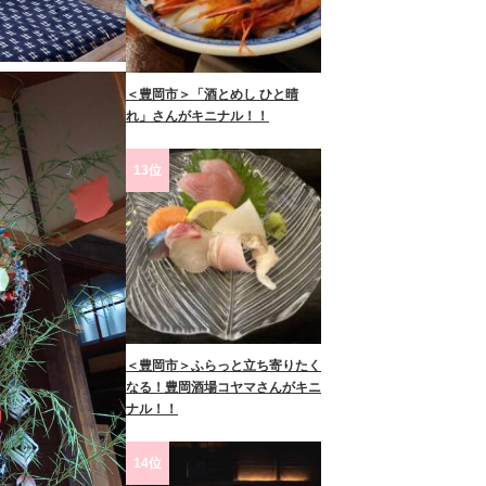
＜豊岡市＞「酒とめし ひと晴
れ」さんがキニナル！！
13位
＜豊岡市＞ふらっと立ち寄りたく
なる！豊岡酒場コヤマさんがキニ
ナル！！
14位