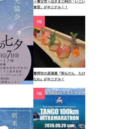
＜養父市＞はさまじ峠の「いこい
食堂」がキニナル！！
2位
豊岡市の居酒屋『和もだん たけ
なわ』がキニナル！
3位