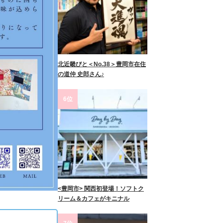
北近畿びと＜No.38＞豊岡市在住
の道仲 史郎さん♪
6位
<豊岡市> 関西初登場！ソフトク
リーム＆カフェがキニナル