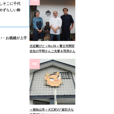
7位
しそこに千代
めずらしい飾
い・お裁縫が上手
北近畿びと＜No.36＞養父市関宮
在住の平岡さんご夫妻＆羽渕さん
8位
＜福知山市＞大江町の”超巨大な