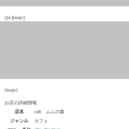
[/pc][nopc]
[/nopc]
お店の詳細情報
店名
cafe ムムの森
ジャンル
カフェ