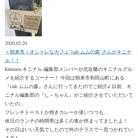
2020.02.20
＜朝来市＞オシャレなカフェ”cafe ムムの森”さんがキニナ
ル！！
kininaru-キニナル-編集部メンバーが北近畿のキニナルグル
メを紹介するコーナー！ 今回は朝来市和田山町にある
『cafe ムムの森』さんに行ってきたのでご紹介♪ 以前、キ
ニナル編集部の『し～ちゃん』がご紹介させていただいて
いたの...
フレンチトーストか焼きカレーか迷いつつも…
休日のランチの時間帯は多くの車が停まってましたよ！
その日はいい天気でしたので外のテラスで一息つかれてい
る方も。