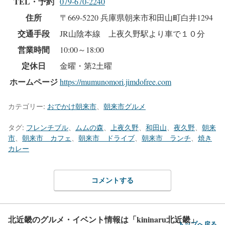
TEL・予約
079-670-2240
住所
〒669-5220 兵庫県朝来市和田山町白井1294
交通手段
JR山陰本線 上夜久野駅より車で１０分
営業時間
10:00～18:00
定休日
金曜・第2土曜
ホームページ
https://mumunomori.jimdofree.com
カテゴリー:
おでかけ朝来市
、
朝来市グルメ
タグ:
フレンチブル
、
ムムの森
、
上夜久野
、
和田山
、
夜久野
、
朝来
市
、
朝来市 カフェ
、
朝来市 ドライブ
、
朝来市 ランチ
、
焼き
カレー
コメントする
北近畿のグルメ・イベント情報は「kininaru北近畿」
トップへ戻る