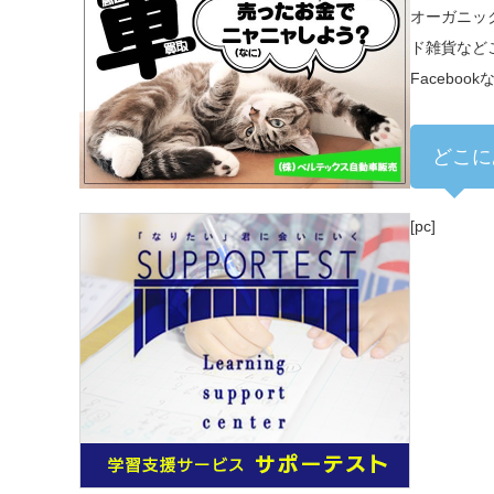
オーガニッ
ド雑貨など
Facebo
どこに
[pc]