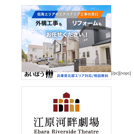
[/pc][nopc]