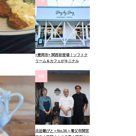
7位
<豊岡市> 関西初登場！ソフトク
リーム＆カフェがキニナル
8位
北近畿びと＜No.36＞養父市関宮