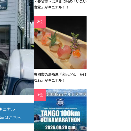
＜養父市＞はさまじ峠の「いこい
食堂」がキニナル！！
2位
豊岡市の居酒屋『和もだん たけ
なわ』がキニナル！
3位
キニナル
itterはこちら