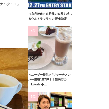
ニナルグルメ」
＜京丹後市＞京丹後の海風を感じ
るウルトラマラソン 開催決定
4位
＜ユーザー提供＞”リサーチメン
バー情報”第7弾！！朝来市の
「Lokahi �…
5位