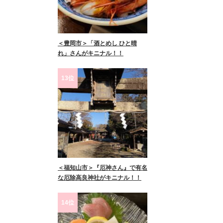
＜豊岡市＞「酒とめし ひと晴
れ」さんがキニナル！！
13位
＜福知山市＞『厄神さん』で有名
な厄除高良神社がキニナル！！
14位