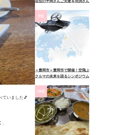
在住の平岡さんご夫妻＆羽渕さん
9位
＜豊岡市＞豊岡市で開催！空飛ぶ
クルマの未来を語るシンポジウム
10位
べていました🎵
く、