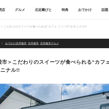
閉店
グルメ
北近畿びと
特典
おでかけ
話題
＞こだわりのスイーツが食べられる“カフェ ミツバチ”がキニナル!!
おでかけ京丹後市
,
京丹後市
,
京丹後市グルメ
後市＞こだわりのスイーツが食べられる“カフェ
ニナル!!