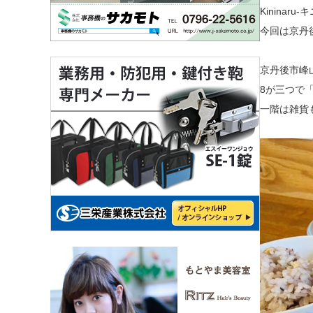
Kinina
今回は京丹
京丹後市峰
8が三つで
一階は雑貨