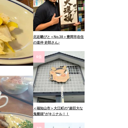
北近畿びと＜No.38＞豊岡市在住
の道仲 史郎さん♪
6位
＜福知山市＞大江町の”超巨大な
鬼饅頭”がキニナル！！