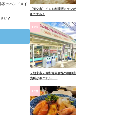
作家のハンドメイ
〈養父市〉インド料理店ミランが
キニナル！
さい🎵
11位
＜朝来市＞伸和青果食品の鶏卵直
売所がキニナル！！
12位