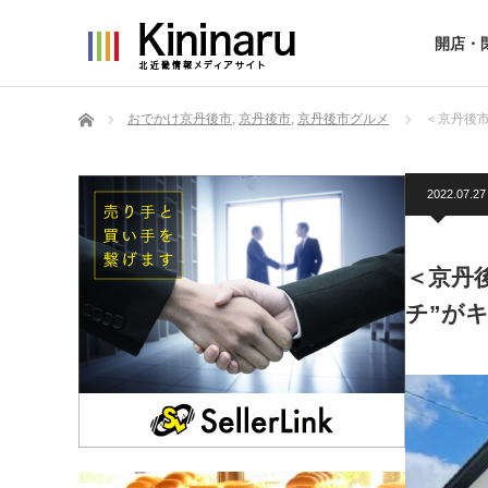
開店・
ホーム
おでかけ京丹後市
,
京丹後市
,
京丹後市グルメ
＜京丹後市
2022.07.27
＜京丹
チ”がキ