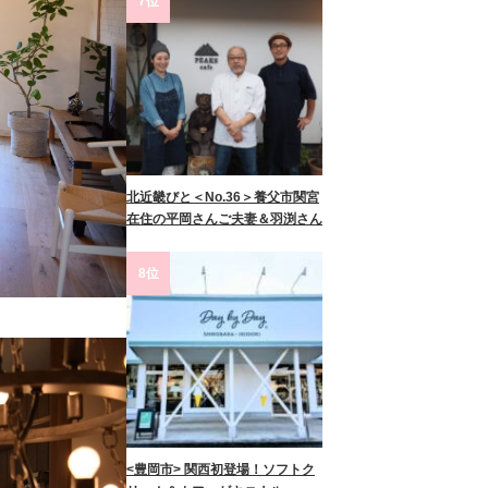
7位
北近畿びと＜No.36＞養父市関宮
在住の平岡さんご夫妻＆羽渕さん
8位
<豊岡市> 関西初登場！ソフトク