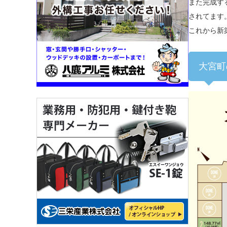
また完成す
されてます
これから新
大宮町