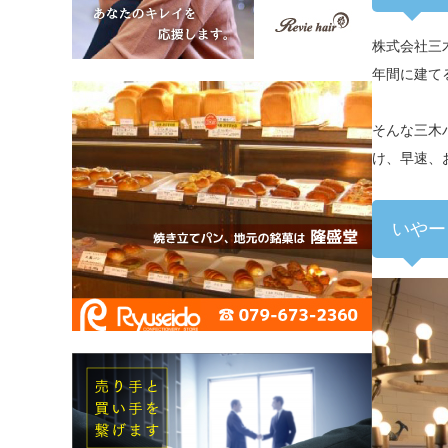
株式会社三
年間に建て
そんな三木
け、早速、
いやー