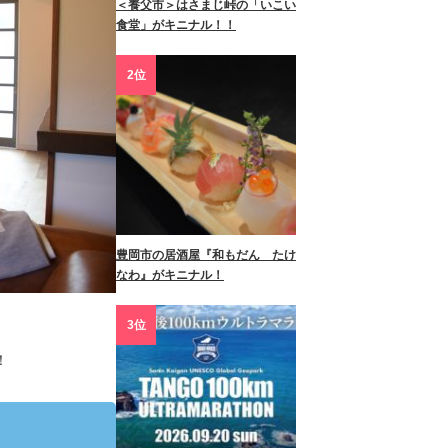
＜養父市＞はさまじ峠の「いこい
食堂」がキニナル！！
2位
豊岡市の居酒屋『和もだん たけ
なわ』がキニナル！
3位
！