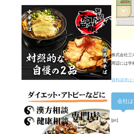
株式会社三
周辺には学
資料請求は
会社は
[pc]