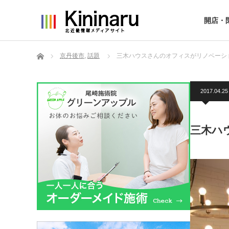
開店・
ホーム
京丹後市
,
話題
三木ハウスさんのオフィスがリノベーシ
2017.04.25
三木ハ