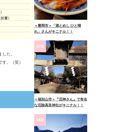
＜豊岡市＞「酒とめし ひと晴
れ」さんがキニナル！！
13位
ました。
です。（笑）
＜福知山市＞『厄神さん』で有名
な厄除高良神社がキニナル！！
14位