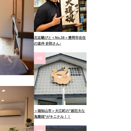
北近畿びと＜No.38＞豊岡市在住
の道仲 史郎さん♪
6位
＜福知山市＞大江町の”超巨大な
鬼饅頭”がキニナル！！