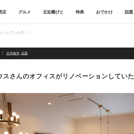
閉店
グルメ
北近畿びと
特典
おでかけ
話題
ョンしていた件！！
京丹後市
,
話題
ウスさんのオフィスがリノベーションしていた