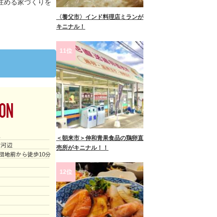
住める家づくりを
〈養父市〉インド料理店ミランが
キニナル！
11位
＜朝来市＞伸和青果食品の鶏卵直
売所がキニナル！！
12位