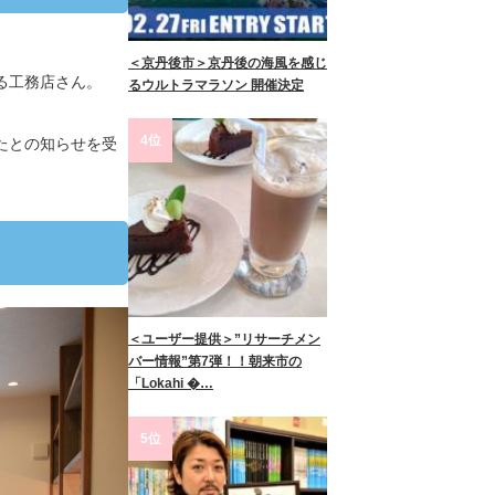
＜京丹後市＞京丹後の海風を感じ
る工務店さん。
るウルトラマラソン 開催決定
4位
たとの知らせを受
＜ユーザー提供＞”リサーチメン
バー情報”第7弾！！朝来市の
「Lokahi �…
5位