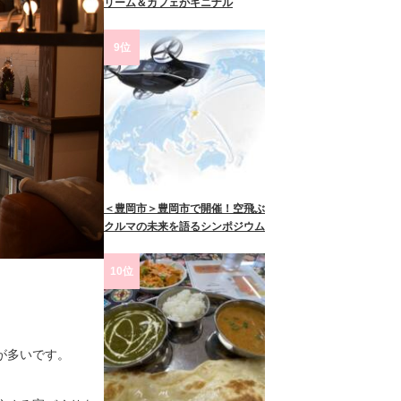
リーム＆カフェがキニナル
9位
＜豊岡市＞豊岡市で開催！空飛ぶ
クルマの未来を語るシンポジウム
10位
が多いです。