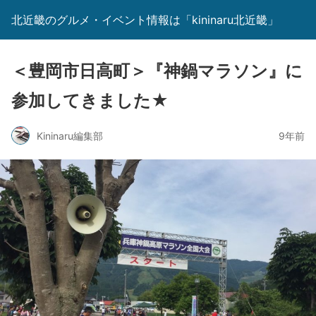
北近畿のグルメ・イベント情報は「kininaru北近畿」
＜豊岡市日高町＞『神鍋マラソン』に
参加してきました★
Kininaru編集部
9年前