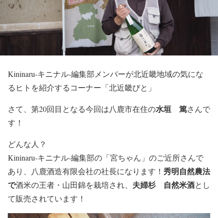
Kininaru-キニナル-編集部メンバーが北近畿地域の気にな
るヒトを紹介するコーナー「北近畿びと」
水垣 篤
さて、第20回目となる今回は八鹿市在住の
さんで
す！
どんな人？
Kininaru-キニナル-編集部の「宮ちゃん」のご近所さんで
秀明自然農法
あり、八鹿酒造有限会社の社長になります！
で
夫婦杉 自然米酒
酒米の王者・山田錦を栽培され、
とし
て販売されています！