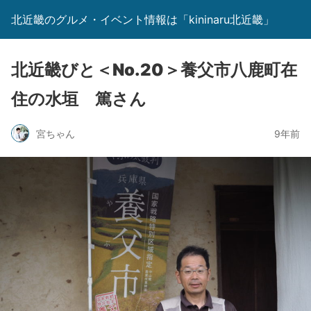
北近畿のグルメ・イベント情報は「kininaru北近畿」
北近畿びと＜No.20＞養父市八鹿町在
住の水垣 篤さん
宮ちゃん
9年前