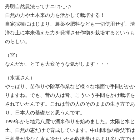
秀明自然農法ってナニ!?(･_･;?
自然の力や土本来の力を活かして栽培する！
自家採種にはじまり、
農薬や肥料なども一切使用せず
、清
浄な土に本来備えた力を発揮させ作物を栽培するというも
のらしい。
（宮）
なんだか、とても大変そうな気がします・・・
（水垣さん）
やっぱり、苗作りや除草作業など様々な場面で手間がかか
りますね。でも、昔の人は皆、こういう手間をかけ栽培を
されていたんです。これは昔の人のそのままの生き方であ
り、日本人の基礎だと思うんです。
1999年から地元八鹿で酒米作りを始めました。太陽と水と
土、自然の恵だけで育成しています。中山間地の養父市は
日射量が少なく水も冷たいため収穫量はあまり多い方では