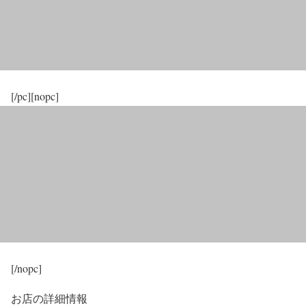
[/pc][nopc]
[/nopc]
お店の詳細情報