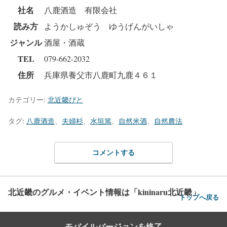
社名
八鹿酒造 有限会社
読み方
ようかしゅぞう ゆうげんがいしゃ
ジャンル
酒屋・酒蔵
TEL
079-662-2032
住所
兵庫県養父市八鹿町九鹿４６１
カテゴリー:
北近畿びと
タグ:
八鹿酒造
、
夫婦杉
、
水垣篤
、
自然米酒
、
自然農法
コメントする
北近畿のグルメ・イベント情報は「kininaru北近畿」
トップへ戻る
モバイルバージョンを終了