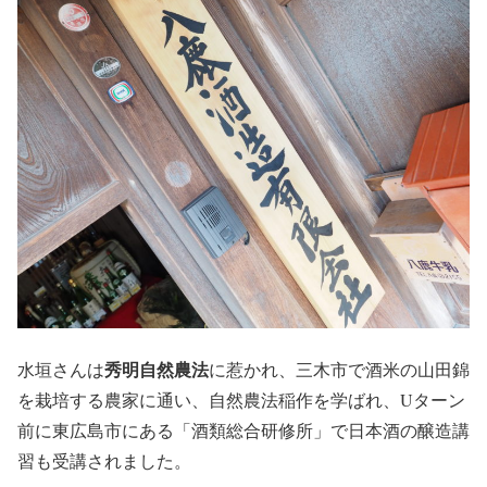
秀明自然農法
水垣さんは
に惹かれ、三木市で酒米の山田錦
を栽培する農家に通い、自然農法稲作を学ばれ、Uターン
前に東広島市にある「酒類総合研修所」で日本酒の醸造講
習も受講されました。