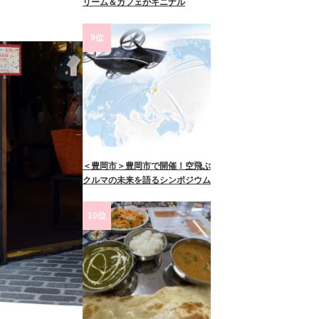
リーム＆カフェがキニナル
9位
＜豊岡市＞豊岡市で開催！空飛ぶ
クルマの未来を語るシンポジウム
10位