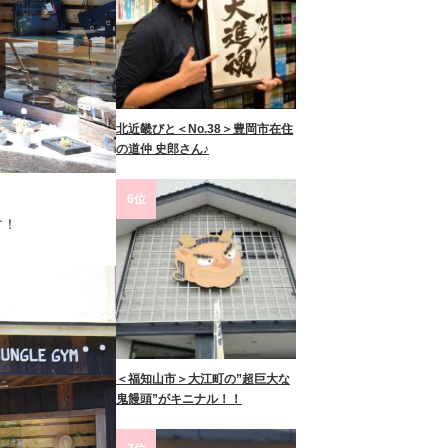
北近畿びと＜No.38＞豊岡市在住
の道仲 史郎さん♪
6位
す！
＜福知山市＞大江町の”超巨大な
鬼饅頭”がキニナル！！