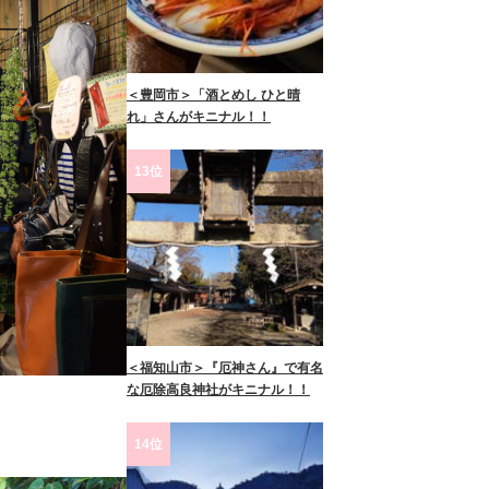
＜豊岡市＞「酒とめし ひと晴
れ」さんがキニナル！！
13位
＜福知山市＞『厄神さん』で有名
な厄除高良神社がキニナル！！
14位