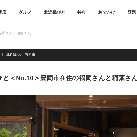
閉店
グルメ
北近畿びと
特典
おでかけ
話題
の福岡さんと稲葉さん
北近畿びと
,
豊岡市
びと＜No.10＞豊岡市在住の福岡さんと稲葉さ