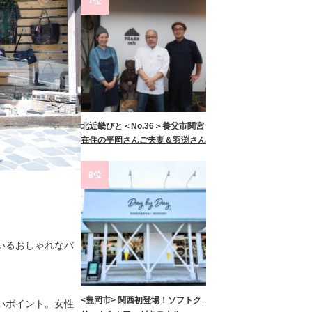
7位
北近畿びと＜No.36＞養父市関宮
在住の平岡さんご夫妻＆羽渕さん
8位
いるおしゃれなバ
<豊岡市> 関西初登場！ソフトク
いポイント。女性