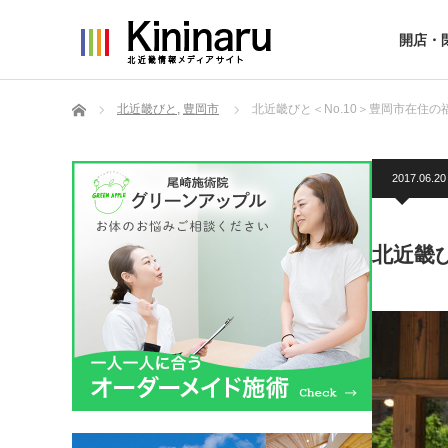
開店・
ホーム
北近畿びと
,
豊岡市
北近畿びと＜No.10＞豊岡市在住
2017.06.20
北近畿