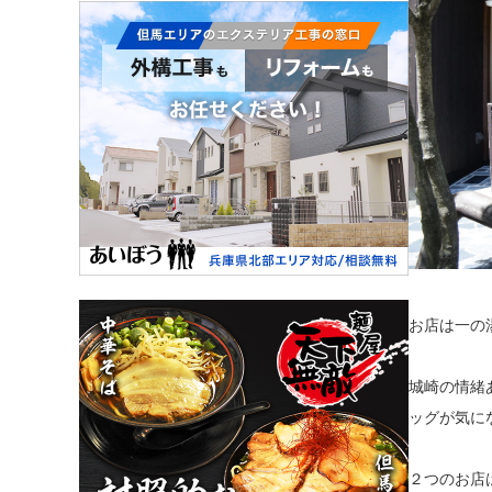
お店は一の
城崎の情緒
ッグが気に
２つのお店