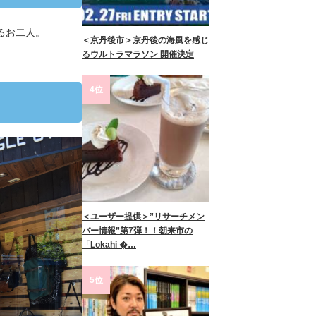
るお二人。
＜京丹後市＞京丹後の海風を感じ
るウルトラマラソン 開催決定
4位
＜ユーザー提供＞”リサーチメン
バー情報”第7弾！！朝来市の
「Lokahi �…
5位