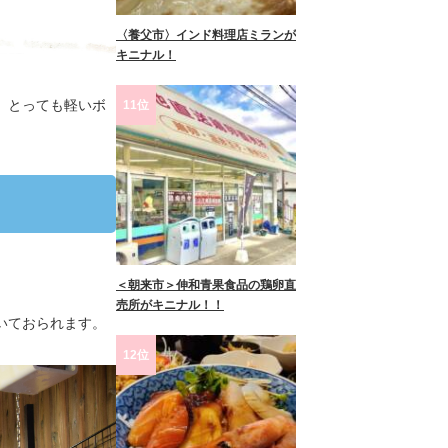
〈養父市〉インド料理店ミランが
キニナル！
、とっても軽いボ
11位
＜朝来市＞伸和青果食品の鶏卵直
売所がキニナル！！
いておられます。
12位