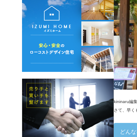
kinina
さて、早く
どんな