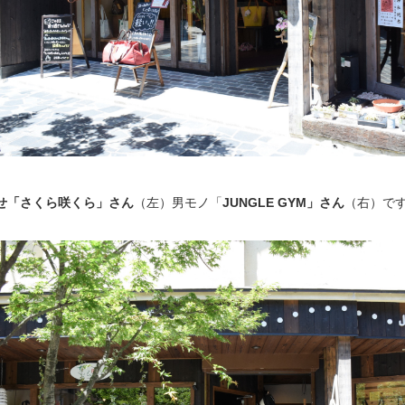
せ「さくら咲くら」さん
（左）男モノ「
JUNGLE GYM」さん
（右）で