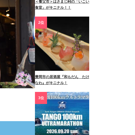
＜養父市＞はさまじ峠の「いこい
食堂」がキニナル！！
2位
豊岡市の居酒屋『和もだん たけ
なわ』がキニナル！
3位