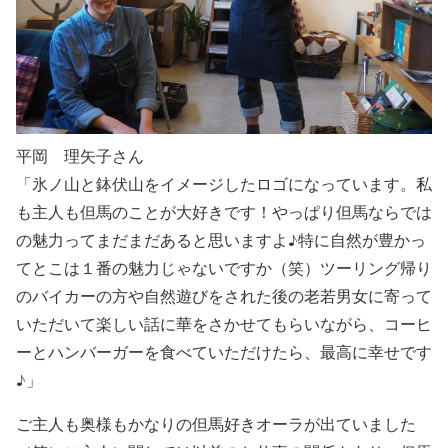
平岡 理矢子さん
「
氷ノ山と鉢伏山をイメージしたロゴ
になっています。私
も主人も但馬のことが大好きです！やっぱり但馬ならでは
の魅力ってまだまだあると思いますよ♪特に自然が豊かっ
てとこは１番の魅力じゃないですか（笑）ツーリング帰り
のバイカーの方や自然遊びをされた後の老若男女に寄って
いただいて楽しい話に華をさかせてもらいながら、コーヒ
ーとハンバーガーを食べていただけたら、最高に幸せです
♪」
ご主人も奥様もかなりの但馬好きオーラが出ていました