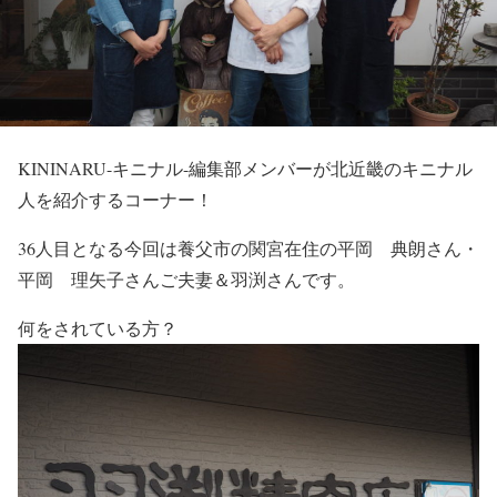
KININARU-キニナル-編集部メンバーが北近畿のキニナル
人を紹介するコーナー！
36人目となる今回は養父市の関宮在住の平岡 典朗さん・
平岡 理矢子さんご夫妻＆羽渕さんです。
何をされている方？