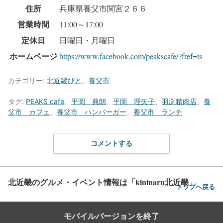
住所
兵庫県養父市関宮２６６
営業時間
11:00～17:00
定休日
日曜日・月曜日
ホームページ
https://www.facebook.com/peakscafe/?fref=ts
カテゴリー:
北近畿びと
、
養父市
タグ:
PEAKS cafe
、
平岡 典朗
、
平岡 理矢子
、
羽渕精肉店
、
養
父市 カフェ
、
養父市 ハンバーガー
、
養父市 ランチ
コメントする
北近畿のグルメ・イベント情報は「kininaru北近畿」
トップへ戻る
モバイルバージョンを終了