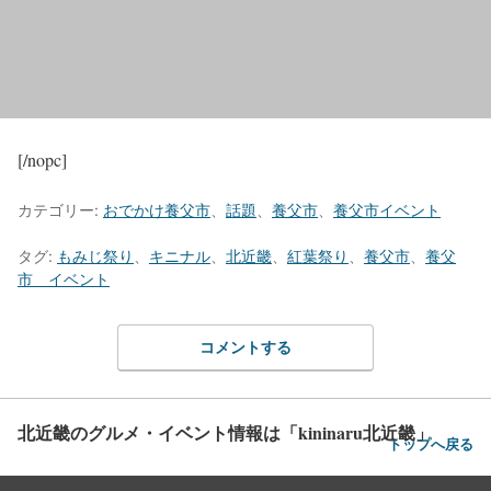
[/nopc]
カテゴリー:
おでかけ養父市
、
話題
、
養父市
、
養父市イベント
タグ:
もみじ祭り
、
キニナル
、
北近畿
、
紅葉祭り
、
養父市
、
養父
市 イベント
コメントする
北近畿のグルメ・イベント情報は「kininaru北近畿」
トップへ戻る